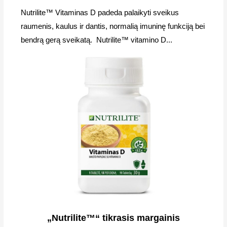
Nutrilite™ Vitaminas D padeda palaikyti sveikus
raumenis, kaulus ir dantis, normalią imuninę funkciją bei
bendrą gerą sveikatą. Nutrilite™ vitamino D...
„Nutrilite™“ tikrasis margainis