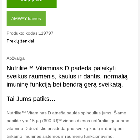
AMWAY kainos
Produkto kodas:119797
Prekių ženklai
Apžvalga
Nutrilite™ Vitaminas D padeda palaikyti
sveikus raumenis, kaulus ir dantis, normalią
imuninę funkciją bei bendrą gerą sveikatą.
Tai Jums patiks…
Nutrilite™ Vitaminas D atneša saulės spindulius jums. Šiame
papilde yra 15 µg (600 IU)** vienos dienos natūraliai gaunamo
vitamino D dozė. Jis prisideda prie sveikų kaulų ir dantų bei
tinkamo imuninės sistemos ir raumenų funkcionavimo.