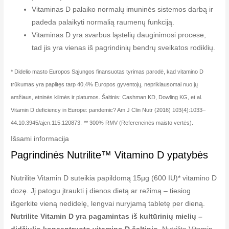
Vitaminas D palaiko normalų imuninės sistemos darbą ir
padeda palaikyti normalią raumenų funkciją.
Vitaminas D yra svarbus ląstelių dauginimosi procese,
tad jis yra vienas iš pagrindinių bendrų sveikatos rodiklių.
* Didelio masto Europos Sąjungos finansuotas tyrimas parodė, kad vitamino D
trūkumas yra paplitęs tarp 40,4% Europos gyventojų, nepriklausomai nuo jų
amžiaus, etninės kilmės ir platumos. Šaltinis: Cashman KD, Dowling KG, et al.
Vitamin D deficiency in Europe: pandemic? Am J Clin Nutr (2016) 103(4):1033–
44.10.3945/ajcn.115.120873.
** 300% RMV (Referencinės maisto vertės).
Išsami informacija
Pagrindinės Nutrilite™ Vitamino D ypatybės
Nutrilite Vitamin D suteikia papildomą 15µg (600 IU)* vitamino D
dozę. Jį patogu įtraukti į dienos dietą ar režimą – tiesiog
išgerkite vieną nedidelę, lengvai nuryjamą tabletę per dieną.
Nutrilite Vitamin D yra pagamintas iš kultūrinių mielių –