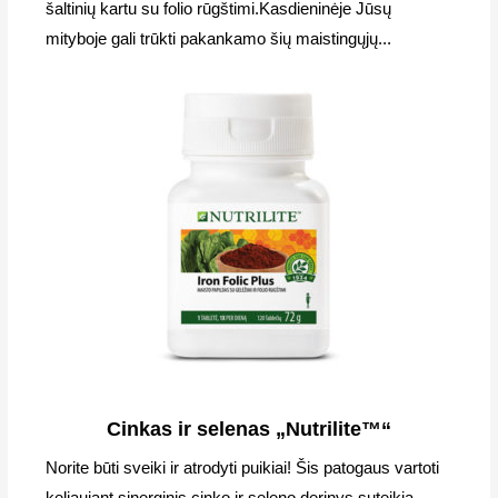
šaltinių kartu su folio rūgštimi.Kasdieninėje Jūsų
mityboje gali trūkti pakankamo šių maistingųjų...
Cinkas ir selenas „Nutrilite™“
Norite būti sveiki ir atrodyti puikiai! Šis patogaus vartoti
keliaujant sinerginis cinko ir seleno derinys suteikia