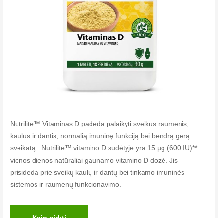
Nutrilite™ Vitaminas D padeda palaikyti sveikus raumenis,
kaulus ir dantis, normalią imuninę funkciją bei bendrą gerą
sveikatą. Nutrilite™ vitamino D sudėtyje yra 15 µg (600 IU)**
vienos dienos natūraliai gaunamo vitamino D dozė. Jis
prisideda prie sveikų kaulų ir dantų bei tinkamo imuninės
sistemos ir raumenų funkcionavimo.
Kaip pirkti