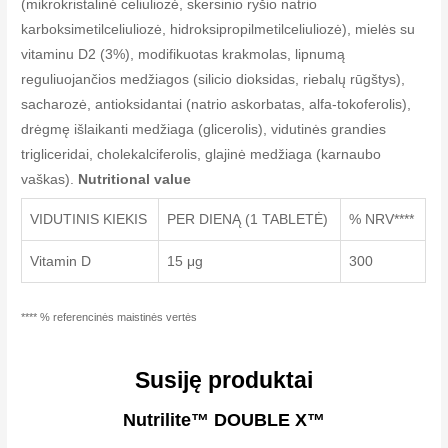
(mikrokristalinė celiuliozė, skersinio ryšio natrio
karboksimetilceliuliozė, hidroksipropilmetilceliuliozė), mielės su
vitaminu D2 (3%), modifikuotas krakmolas, lipnumą
reguliuojančios medžiagos (silicio dioksidas, riebalų rūgštys),
sacharozė, antioksidantai (natrio askorbatas, alfa-tokoferolis),
drėgmę išlaikanti medžiaga (glicerolis), vidutinės grandies
trigliceridai, cholekalciferolis, glajinė medžiaga (karnaubo
vaškas).
Nutritional value
VIDUTINIS KIEKIS
PER DIENĄ (1 TABLETĖ)
% NRV****
Vitamin D
15 μg
300
**** % referencinės maistinės vertės
Susiję produktai
Nutrilite™ DOUBLE X™