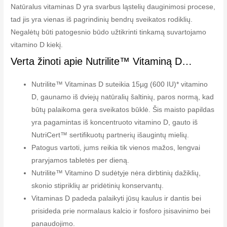
Natūralus vitaminas D yra svarbus ląstelių dauginimosi procese,
tad jis yra vienas iš pagrindinių bendrų sveikatos rodiklių.
Negalėtų būti patogesnio būdo užtikrinti tinkamą suvartojamo
vitamino D kiekį.
Verta žinoti apie Nutrilite™ Vitaminą D…
Nutrilite™ Vitaminas D suteikia 15µg (600 IU)* vitamino
D, gaunamo iš dviejų natūralių šaltinių, paros normą, kad
būtų palaikoma gera sveikatos būklė. Šis maisto papildas
yra pagamintas iš koncentruoto vitamino D, gauto iš
NutriCert™ sertifikuotų partnerių išaugintų mielių.
Patogus vartoti, jums reikia tik vienos mažos, lengvai
praryjamos tabletės per dieną.
Nutrilite™ Vitamino D sudėtyje nėra dirbtinių dažiklių,
skonio stipriklių ar pridėtinių konservantų.
Vitaminas D padeda palaikyti jūsų kaulus ir dantis bei
prisideda prie normalaus kalcio ir fosforo įsisavinimo bei
panaudojimo.