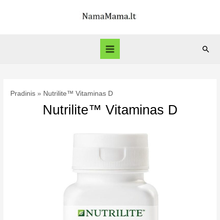
Pereiti
prie
turinio
Paie
Main
Menu
Pradinis
Nutrilite™ Vitaminas D
Nutrilite™ Vitaminas D