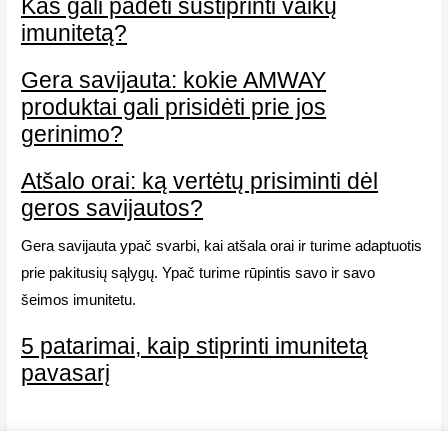
Kas gali padėti sustiprinti vaikų
imunitetą?
Gera savijauta: kokie AMWAY
produktai gali prisidėti prie jos
gerinimo?
Atšalo orai: ką vertėtų prisiminti dėl
geros savijautos?
Gera savijauta ypač svarbi, kai atšala orai ir turime adaptuotis
prie pakitusių sąlygų. Ypač turime rūpintis savo ir savo
šeimos imunitetu.
5 patarimai, kaip stiprinti imunitetą
pavasarį