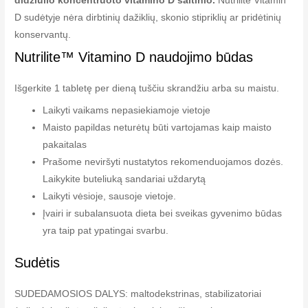
didžiulio koncentruoto vitamino D šaltinio.
Nutrilite Vitamin
D sudėtyje nėra dirbtinių dažiklių, skonio stipriklių ar pridėtinių
konservantų.
Nutrilite™ Vitamino D naudojimo būdas
Išgerkite 1 tabletę per dieną tuščiu skrandžiu arba su maistu.
Laikyti vaikams nepasiekiamoje vietoje
Maisto papildas neturėtų būti vartojamas kaip maisto
pakaitalas
Prašome neviršyti nustatytos rekomenduojamos dozės.
Laikykite buteliuką sandariai uždarytą
Laikyti vėsioje, sausoje vietoje.
Įvairi ir subalansuota dieta bei sveikas gyvenimo būdas
yra taip pat ypatingai svarbu.
Sudėtis
SUDEDAMOSIOS DALYS: maltodekstrinas, stabilizatoriai