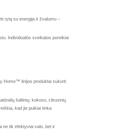
ėti rytą su energija ir žvalumu –
stu. Individualūs sveikatos poreikiai
ay Home™ linijos produktai sukurti
alių šaltinių: kokoso, citrusinių
iškia, kad jie puikiai tinka
ne tik efektyviai valo, bet ir