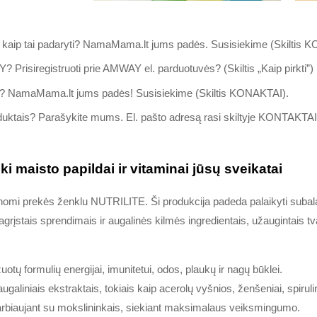
, kaip tai padaryti? NamaMama.lt jums padės. Susisiekime (Skiltis
AY? Prisiregistruoti prie AMWAY el. parduotuvės? (Skiltis „Kaip pirkti”)
lą? NamaMama.lt jums padės! Susisiekime (Skiltis KONAKTAI).
roduktais? Parašykite mums. El. pašto adresą rasi skiltyje KONTAKTAI
 maisto papildai ir vitaminai jūsų sveikatai
žinomi prekės ženklu NUTRILITE. Ši produkcija padeda palaikyti suba
rįstais sprendimais ir augalinės kilmės ingredientais, užaugintais t
otų formulių energijai, imunitetui, odos, plaukų ir nagų būklei.
aliniais ekstraktais, tokiais kaip acerolų vyšnios, ženšeniai, spirulin
rbiaujant su mokslininkais, siekiant maksimalaus veiksmingumo.