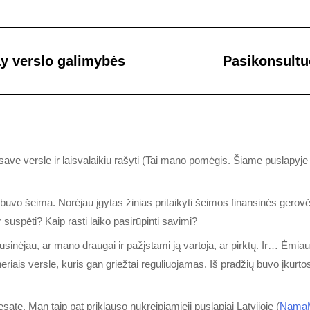
 verslo galimybės
Pasikonsultu
i save versle ir laisvalaikiu rašyti (Tai mano pomėgis. Šiame puslapyje
ų buvo šeima. Norėjau įgytas žinias pritaikyti šeimos finansinės gerovė
r suspėti? Kaip rasti laiko pasirūpinti savimi?
inėjau, ar mano draugai ir pažįstami ją vartoja, ar pirktų. Ir… Ėmiau
iais versle, kuris gan griežtai reguliuojamas. Iš pradžių buvo įkurtos
te. Man taip pat priklauso nukreipiamieji puslapiai Latvijoje (
Nama