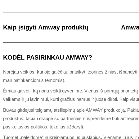
Kaip įsigyti Amway produktų
Amway
KODĖL PASIRINKAU AMWAY?
Norėjau veiklos, kurioje galėčiau pritaikyti teorines žinias, išbandyt
man patinkančiomis temomis).
Ėmiau galvoti, ką noriu veikti gyvenime. Vienas iš pirmųjų prioritet
vaikams ir jų lavinimui, kurti gražius namus ir juose dirbti. Kaip visu
Buvau girdėjusi teigiamų atsiliepimų apie AMWAY produkciją. Paklaus
produktus, tačiau drauge su partneriais nusprendėme būti antreprener
pasikeitusios politikos, teko jas uždaryti.
Tuomet „paleidome“ nukreipiamuosius puslapius. Viename jų jūs ir esa