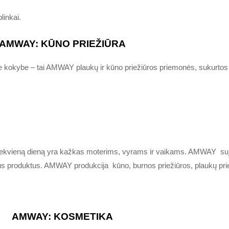
linkai.
AMWAY: KŪNO PRIEŽIŪRA
e kokybe – tai AMWAY plaukų ir kūno priežiūros priemonės, sukurtos 
iekvieną dieną yra kažkas moterims, vyrams ir vaikams. AMWAY suju
us produktus. AMWAY produkcija kūno, burnos priežiūros, plaukų priež
AMWAY:
KOSMETIKA