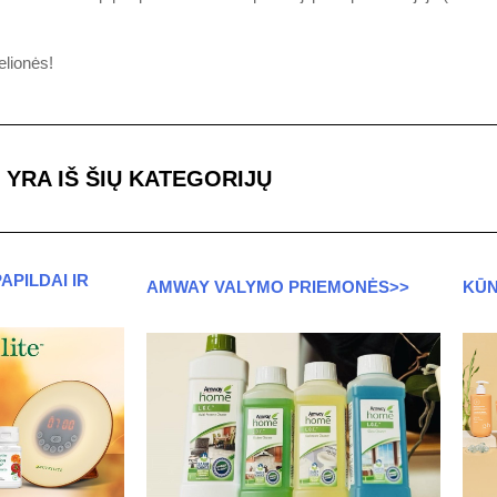
elionės!
YRA IŠ ŠIŲ KATEGORIJŲ
APILDAI IR
AMWAY VALYMO PRIEMONĖS>>
KŪN