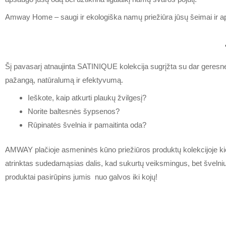
Amway Home – saugi ir ekologiška namų priežiūra jūsų šeimai ir ap
Šį pavasarį atnaujinta SATINIQUE kolekcija sugrįžta su dar geresn
pažangą, natūralumą ir efektyvumą.
Ieškote, kaip atkurti plaukų žvilgesį?
Norite baltesnės šypsenos?
Rūpinatės švelnia ir pamaitinta oda?
AMWAY plačioje asmeninės kūno priežiūros produktų kolekcijoje k
atrinktas sudedamąsias dalis, kad sukurtų veiksmingus, bet švelni
produktai pasirūpins jumis nuo galvos iki kojų!