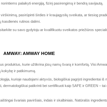
intiems palaikyti energiją, fizinį pasirengimą ir bendrą savijautą.
irškinimą, pasirūpinti širdies ir kraujagyslių sveikata, ar tiesiog prad
ų kasdienės rutinos dalimi.
tarkite su savo gydytoju ar kvalifikuotu sveikatos priežiūros speciali
AMWAY:
AMWAY HOME
kus produktus, kurie užtikrina jūsų namų švarą ir komfortą. Visi Amw
ą kokybę ir patikimumą.
ioje naudojami aktyvūs, biologiškai pagrįsti ingredientai iš natūr
, dermatologiškai patikrinti bei sertifikuoti kaip SAFE ir GREEN – tai re
ingai švariais paviršiais, indais ir skalbiniais. Natūralūs ingredientai 