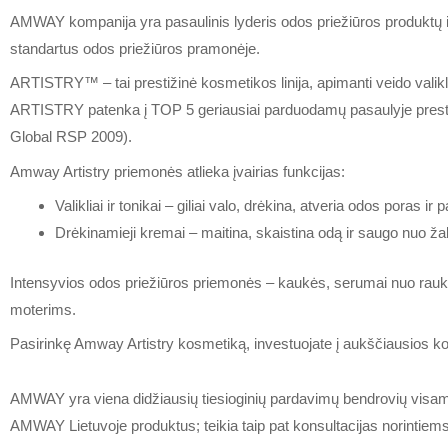
AMWAY kompanija yra pasaulinis lyderis odos priežiūros produktų ir
standartus odos priežiūros pramonėje.
ARTISTRY™ – tai prestižinė kosmetikos linija, apimanti veido vali
ARTISTRY patenka į TOP 5 geriausiai parduodamų pasaulyje prestiž
Global RSP 2009).
Amway Artistry priemonės atlieka įvairias funkcijas:
Valikliai ir tonikai – giliai valo, drėkina, atveria odos poras ir 
Drėkinamieji kremai – maitina, skaistina odą ir saugo nuo ža
Intensyvios odos priežiūros priemonės – kaukės, serumai nuo raukšli
moterims.
Pasirinkę Amway Artistry kosmetiką, investuojate į aukščiausios ko
AMWAY yra viena didžiausių tiesioginių pardavimų bendrovių visame pa
AMWAY Lietuvoje produktus; teikia taip pat konsultacijas norintie