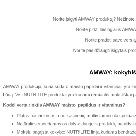
Norite įsigyti AMWAY produktų? Nežinote
Norite pirkti tiesiogiai iš AMW
Norite pradėti savo vers
Norite pasidžiaugti įsigytais p
AMWAY: kokybiški
AMWAY produkcija, kurią sudaro maisto papildai ir vitaminai, yra 
būdą. Visi NUTRILITE produktai yra kuriami remiantis moksliškai pag
Kodėl verta rinktis AMWAY maisto papildus ir vitaminus?
Platus pasirinkimas: nuo kasdienių multivitaminų iki specializu
Natūralios sudedamosios dalys: daugelis produktų papildyti aug
Mokslu pagrįsta kokybė: NUTRILITE linija kuriama bendrada