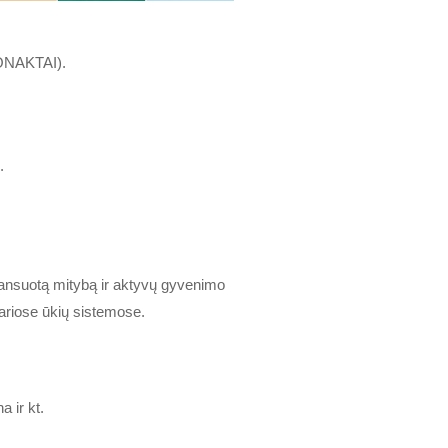
 KONAKTAI).
.
lansuotą mitybą ir aktyvų gyvenimo
variose ūkių sistemose.
a ir kt.