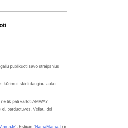
oti
 galiu publikuoti savo straipsnius
s kūrimui, skirti daugiau lauko
 ne tik pati vartoti AMWAY
 el. parduotuvės. Vėliau, dėl
Mama.lv
), Estijoje (
NamaMama.lt
) ir