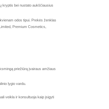
ų kryptis bei nustato aukščiausius
ekvienam odos tipui. Prekės ženklas
 Limited, Premium Cosmetics,
eiksmingą priežiūrą įvairaus amžiaus
inio lygio vardu.
 veikla ir konsultuoja kaip įsigyti