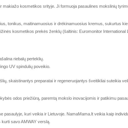
 makiažo kosmetikos srityje. Ji formuoja pasaulines mokslinių tyrim
klius, tonikus, maitinamuosius ir drėkinamuosius kremus, sukurtus ki
inės kosmetikos prekės ženklų (šaltinis: Euromonitor International
pašalina riebalų perteklių.
lingo UV spindulių poveikio.
ų, skaistinantys preparatai ir regeneruojantys šveitikliai suteikia v
kybės odos priežiūrą, paremtą mokslo inovacijomis ir patikimu pasaul
saulyje, kuri veikia ir Lietuvoje. NamaMama.lt veikia kaip individuali
ms kurti savo AMWAY verslą.