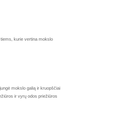
tiems, kurie vertina mokslo
ngė mokslo galią ir kruopščiai
iūros ir vyrų odos priežiūros