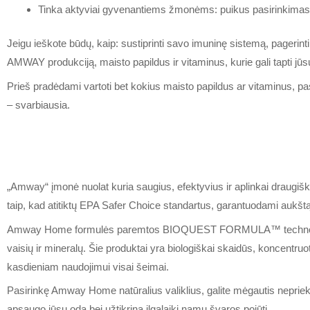
Tinka aktyviai gyvenantiems žmonėms: puikus pasirinkimas nor
Jeigu ieškote būdų, kaip: sustiprinti savo imuninę sistemą, pagerinti v
AMWAY produkciją, maisto papildus ir vitaminus, kurie gali tapti jūs
Prieš pradėdami vartoti bet kokius maisto papildus ar vitaminus, pasi
– svarbiausia.
„Amway“ įmonė nuolat kuria saugius, efektyvius ir aplinkai draugiš
taip, kad atitiktų EPA Safer Choice standartus, garantuodami aukšt
Amway Home formulės paremtos BIOQUEST FORMULA™ technologija, kur
vaisių ir mineralų. Šie produktai yra biologiškai skaidūs, koncentruoti
kasdieniam naudojimui visai šeimai.
Pasirinkę Amway Home natūralius valiklius, galite mėgautis nepriekaišt
apsaugo jūsų odą bei užtikrina ilgalaikį namų švaros pojūtį.