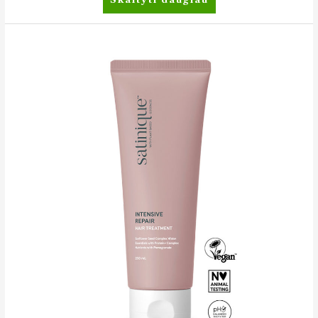
Galvos
odos
tonikas
nuo
plaukų
slinkimo