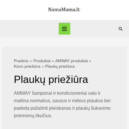
Pereiti
prie
turinio
Paie
Main
Menu
Pradinis
Produktai
AMWAY produktai
Kūno priežiūra
Plaukų priežiūra
Plaukų priežiūra
AMWAY šampūnai ir kondicionieriai valo ir
maitina normalius, sausus ir riebius plaukus bei
padeda pašalinti pleiskanas ir plaukų šukavimo
priemonių likučius.