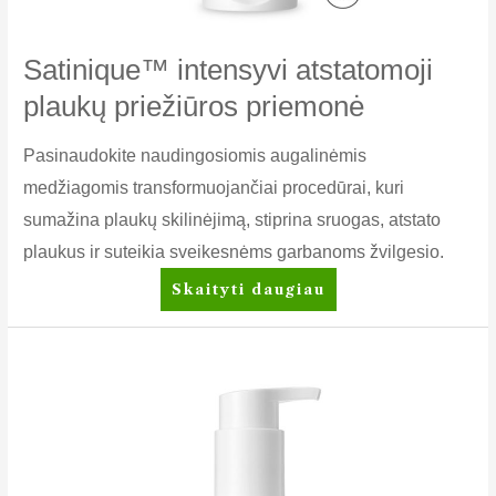
Satinique™ intensyvi atstatomoji
plaukų priežiūros priemonė
Pasinaudokite naudingosiomis augalinėmis
medžiagomis transformuojančiai procedūrai, kuri
sumažina plaukų skilinėjimą, stiprina sruogas, atstato
plaukus ir suteikia sveikesnėms garbanoms žvilgesio.
Satinique™
Skaityti daugiau
intensyvi
atstatomoji
plaukų
priežiūros
priemonė