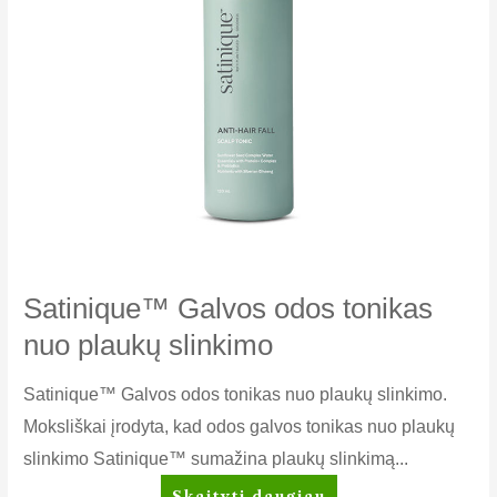
Satinique™ Galvos odos tonikas
nuo plaukų slinkimo
Satinique™ Galvos odos tonikas nuo plaukų slinkimo.
Moksliškai įrodyta, kad odos galvos tonikas nuo plaukų
slinkimo Satinique™ sumažina plaukų slinkimą...
Satinique™
Skaityti daugiau