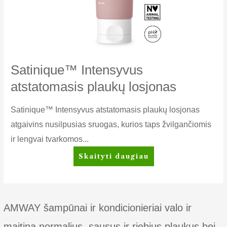
Satinique™ Intensyvus
atstatomasis plaukų losjonas
Satinique™ Intensyvus atstatomasis plaukų losjonas
atgaivins nusilpusias sruogas, kurios taps žvilgančiomis
ir lengvai tvarkomos...
Satinique™
Skaityti daugiau
Intensyvus
atstatomasis
plaukų
losjonas
AMWAY šampūnai ir kondicionieriai valo ir
maitina normalius, sausus ir riebius plaukus bei