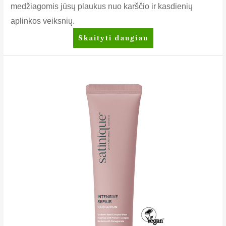
medžiagomis jūsų plaukus nuo karščio ir kasdienių
aplinkos veiksnių.
Satinique™
Skaityti daugiau
Intensyvus
atkuriamasis
plaukų
aliejus