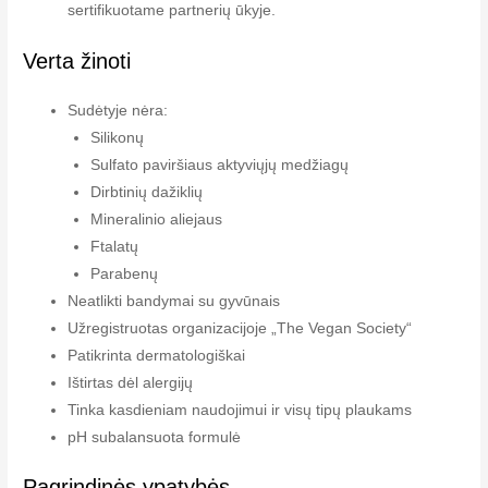
sertifikuotame partnerių ūkyje.
Verta žinoti
Sudėtyje nėra:
Silikonų
Sulfato paviršiaus aktyviųjų medžiagų
Dirbtinių dažiklių
Mineralinio aliejaus
Ftalatų
Parabenų
Neatlikti bandymai su gyvūnais
Užregistruotas organizacijoje „The Vegan Society“
Patikrinta dermatologiškai
Ištirtas dėl alergijų
Tinka kasdieniam naudojimui ir visų tipų plaukams
pH subalansuota formulė
Pagrindinės ypatybės