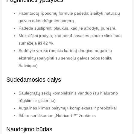
Patentuotų liposomų formulė padeda išlaikyti natūralų
galvos odos drėgmės barjerą.
Padeda sustiprinti plaukus, kad jie atrodytų puresni.
Moksliškai įrodyta, kad per 4 savaites plaukų slinkimas
sumažėja iki 42 %.
Sudėtyje yra 5x (penkis kartus) daugiau augalinių
ekstraktų (palyginti su senuoju galvos odos toniku
Satinique)
Sudedamosios dalys
Saulėgrąžų sėklų kompleksinis vanduo (su hialurono
rūgštimi ir glicerinu)
Augalinės kilmės baltymų+ kompleksas ir prebiotikai
Sibiro sertifikuotas „Nutricert™“ ženšenis
Naudojimo būdas