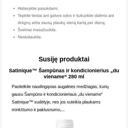
Atidarykite pasukdami.
Tepkite tiesiai ant galvos odos ir šukuokite dalimis ant
drėgnų arba sausų plaukų vieną kartą per dieną.
Švelniai masažuokite.
Neskalaukite.
Susiję produktai
Satinique™ Šampūnas ir kondicionierius „du
viename“ 280 ml
Pasitelkite naudingąsias augalines medžiagas, kurių
gausu Šampūno ir kondicionieriaus „du viename“
Satinique™ sudėtyje, nes jos suteikia plaukams
minkštumo ir paklusnumo,...