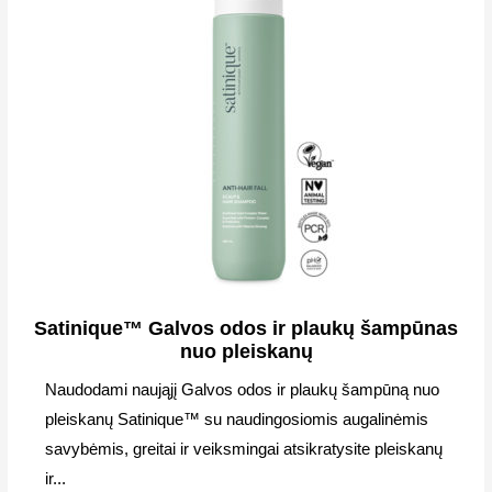
Satinique™ Galvos odos ir plaukų šampūnas
nuo pleiskanų
Naudodami naująjį Galvos odos ir plaukų šampūną nuo
pleiskanų Satinique™ su naudingosiomis augalinėmis
savybėmis, greitai ir veiksmingai atsikratysite pleiskanų
ir...