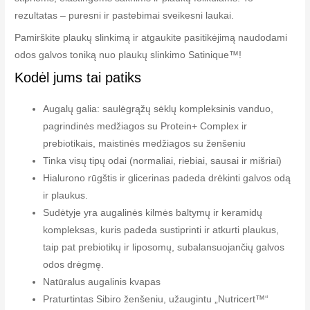
rezultatas – puresni ir pastebimai sveikesni laukai.
Pamirškite plaukų slinkimą ir atgaukite pasitikėjimą naudodami
odos galvos toniką nuo plaukų slinkimo Satinique™!
Kodėl jums tai patiks
Augalų galia: saulėgrąžų sėklų kompleksinis vanduo,
pagrindinės medžiagos su Protein+ Complex ir
prebiotikais, maistinės medžiagos su ženšeniu
Tinka visų tipų odai (normaliai, riebiai, sausai ir mišriai)
Hialurono rūgštis ir glicerinas padeda drėkinti galvos odą
ir plaukus.
Sudėtyje yra augalinės kilmės baltymų ir keramidų
kompleksas, kuris padeda sustiprinti ir atkurti plaukus,
taip pat prebiotikų ir liposomų, subalansuojančių galvos
odos drėgmę.
Natūralus augalinis kvapas
Praturtintas Sibiro ženšeniu, užaugintu „Nutricert™“