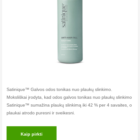
Satinique™ Galvos odos tonikas nuo plaukų slinkimo.
Moksliškai įrodyta, kad odos galvos tonikas nuo plaukų slinkimo
Satinique™ sumažina plaukų slinkimą iki 42 % per 4 savaites, o
plaukai atrodo puresni ir sveikesni.
Kaip pirkti