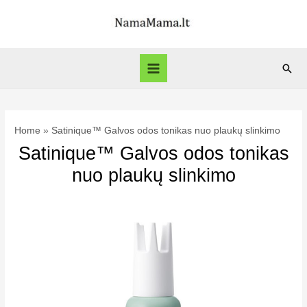
Skip
to
content
Sear
Main
Menu
Home
Satinique™ Galvos odos tonikas nuo plaukų slinkimo
Satinique™ Galvos odos tonikas
nuo plaukų slinkimo