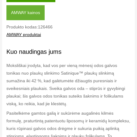
AMWAY kainos
Produkto kodas:126466
AMWAY produktai
Kuo naudingas jums
Moksliškai įrodyta, kad vos per vieną mėnesį odos galvos
tonikas nuo plaukų slinkimo Satinique™ plaukų slinkimą
sumažina iki 42 %, kad galėtumėte džiaugtis puresniais ir
sveikesniais plaukais. Sveika galvos oda – stiprūs ir gyvybingi
plaukai; šis galvos odos tonikas suteiks šaknims ir folikulams
viską, ko reikia, kad jie klestėtų.
Pasitelkėme gamtos galią ir sukūrėme augalinės kilmės
formulę, praturtintą patentuotu liposomų ir keramidų kompleksu,
kuris rūpinasi galvos odos drėgme ir sukuria puikią aplinką
stiprioms, elastingoms šaknims ir plaukų folikulams. To