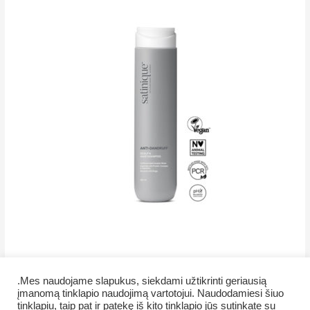
.Mes naudojame slapukus, siekdami užtikrinti geriausią
įmanomą tinklapio naudojimą vartotojui. Naudodamiesi šiuo
Copyright © 2026 NamaMama.lt
tinklapiu, taip pat ir patekę iš kito tinklapio jūs sutinkate su