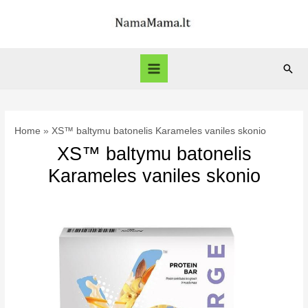
Skip
to
content
Sear
Main
Menu
Home
XS™ baltymu batonelis Karameles vaniles skonio
XS™ baltymu batonelis
Karameles vaniles skonio