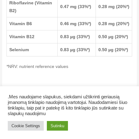
Riboflavine (Vitamin
0.47 mg (33%*)
0.28 mg (20%*)
B2)
Vitamin B6
0.46 mg (33%*)
0.28 mg (20%*)
Vitamin B12
0.83 µg (33%*)
0.50 µg (20%*)
Selenium
0.83 µg (33%*)
0.50 µg (20%*)
*NRV: nutrient reference values
.Mes naudojame slapukus, siekdami užtikrinti geriausią
įmanomą tinklapio naudojimą vartotojui. Naudodamiesi šiuo
Copyright © 2026 NamaMama.lt
tinklapiu, taip pat ir patekę iš kito tinklapio jūs sutinkate su
slapukų naudojimu
AMWAY produktai
AMWAY kainos
Kaip pirkti
Slapukų naudojimas
Privatumo politika
Cookie Settings
Sutinku