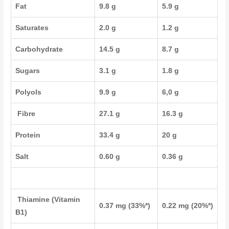
Fat
9.8 g
5.9 g
Saturates
2.0 g
1.2 g
Carbohydrate
14.5 g
8.7 g
Sugars
3.1 g
1.8 g
Polyols
9.9 g
6,0 g
Fibre
27.1 g
16.3 g
Protein
33.4 g
20 g
Salt
0.60 g
0.36 g
Thiamine (Vitamin
0.37 mg (33%*)
0.22 mg (20%*)
B1)