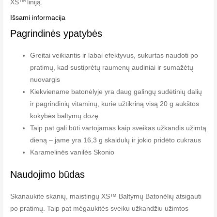
TM
XS
liniją.
Išsami informacija
Pagrindinės ypatybės
Greitai veikiantis ir labai efektyvus, sukurtas naudoti po
pratimų, kad sustiprėtų raumenų audiniai ir sumažėtų
nuovargis
Kiekviename batonėlyje yra daug galingų sudėtinių dalių
ir pagrindinių vitaminų, kurie užtikriną visą 20 g aukštos
kokybės baltymų dozę
Taip pat gali būti vartojamas kaip sveikas užkandis užimtą
dieną – jame yra 16,3 g skaidulų ir jokio pridėto cukraus
Karamelinės vanilės Skonio
Naudojimo būdas
Skanaukite skanių, maistingų XS™ Baltymų Batonėlių atsigauti
po pratimų. Taip pat mėgaukitės sveiku užkandžiu užimtos