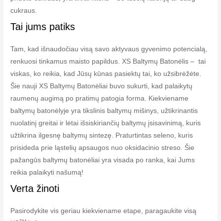
cukraus.
Tai jums patiks
Tam, kad išnaudočiau visą savo aktyvaus gyvenimo potencialą,
renkuosi tinkamus maisto papildus. XS Baltymų Batonėlis – tai
viskas, ko reikia, kad Jūsų kūnas pasiektų tai, ko užsibrėžėte.
Šie nauji XS Baltymų Batonėliai buvo sukurti, kad palaikytų
raumenų augimą po pratimų patogia forma. Kiekviename
baltymų batonėlyje yra tikslinis baltymų mišinys, užtikrinantis
nuolatinį greitai ir lėtai išsiskiriančių baltymų įsisavinimą, kuris
užtikrina ilgesnę baltymų sintezę. Praturtintas seleno, kuris
prisideda prie ląstelių apsaugos nuo oksidacinio streso. Šie
pažangūs baltymų batonėliai yra visada po ranka, kai Jums
reikia palaikyti našumą!
Verta žinoti
Pasirodykite vis geriau kiekviename etape, paragaukite visą