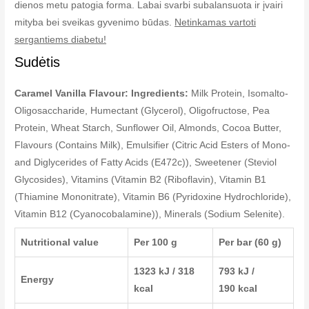
dienos metu patogia forma. Labai svarbi subalansuota ir įvairi
mityba bei sveikas gyvenimo būdas.
Netinkamas vartoti
sergantiems diabetu!
Sudėtis
Caramel Vanilla Flavour: Ingredients:
Milk Protein, Isomalto-
Oligosaccharide, Humectant (Glycerol), Oligofructose, Pea
Protein, Wheat Starch, Sunflower Oil, Almonds, Cocoa Butter,
Flavours (Contains Milk), Emulsifier (Citric Acid Esters of Mono-
and Diglycerides of Fatty Acids (E472c)), Sweetener (Steviol
Glycosides), Vitamins (Vitamin B2 (Riboflavin), Vitamin B1
(Thiamine Mononitrate), Vitamin B6 (Pyridoxine Hydrochloride),
Vitamin B12 (Cyanocobalamine)), Minerals (Sodium Selenite).
Nutritional value
Per 100 g
Per bar (60 g)
1323 kJ / 318
793 kJ /
Energy
kcal
190 kcal