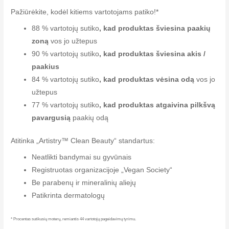
Pažiūrėkite, kodėl kitiems vartotojams patiko!*
88 % vartotojų sutiko
, kad produktas šviesina paakių
zoną
vos jo užtepus
90 % vartotojų sutiko
, kad produktas šviesina akis /
paakius
84 % vartotojų sutiko
, kad produktas vėsina odą
vos jo
užtepus
77 % vartotojų sutiko
, kad produktas atgaivina pilkšvą
pavargusią
paakių odą
Atitinka „Artistry™ Clean Beauty“ standartus:
Neatlikti bandymai su gyvūnais
Registruotas organizacijoje „Vegan Society“
Be parabenų ir mineralinių aliejų
Patikrinta dermatologų
* Procentas sutikusių moterų, remiantis 44 vartotojų pageidavimų tyrimu.