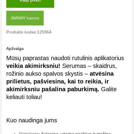
Kaip pirkti
AMWAY kainos
Produkto kodas:125964
Apžvalga
Mūsų paprastas naudoti rutulinis aplikatorius
veikia akimirksniu!
Serumas – skaidrus,
rožinio aukso spalvos skystis –
atvėsina
prilietus, pašviesina, kai to reikia, ir
akimirksniu pašalina paburkimą.
Galite
keliauti toliau!
Kuo naudinga jums
Akimirksniu
šviesina, vėsina paakius ir mažina