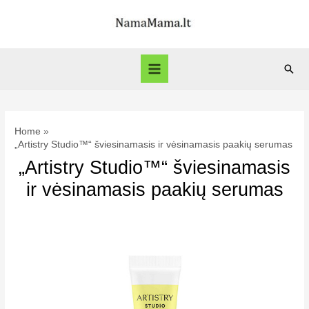
Skip
to
content
Sear
Main
Menu
Home
„Artistry Studio™“ šviesinamasis ir vėsinamasis paakių serumas
„Artistry Studio™“ šviesinamasis
ir vėsinamasis paakių serumas