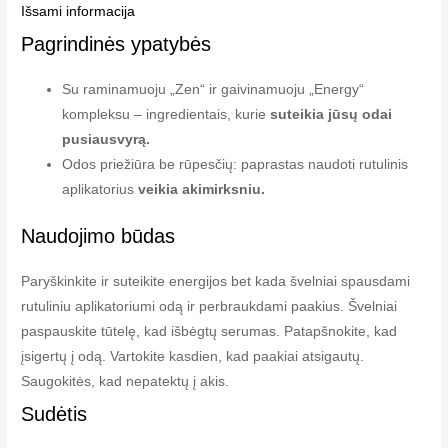
Išsami informacija
Pagrindinės ypatybės
Su raminamuoju „Zen“ ir gaivinamuoju „Energy“
kompleksu – ingredientais, kurie
suteikia jūsų odai
pusiausvyrą.
Odos priežiūra be rūpesčių: paprastas naudoti rutulinis
aplikatorius
veikia akimirksniu.
Naudojimo būdas
Paryškinkite ir suteikite energijos bet kada švelniai spausdami
rutuliniu aplikatoriumi odą ir perbraukdami paakius. Švelniai
paspauskite tūtelę, kad išbėgtų serumas. Patapšnokite, kad
įsigertų į odą. Vartokite kasdien, kad paakiai atsigautų.
Saugokitės, kad nepatektų į akis.
Sudėtis