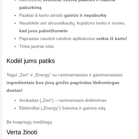
paburkimą
Paakiai iš karto atrodo
gaivūs ir nepaburkę
Naudokite ant skruostikaulių, kupidono lanko ir nosies,
kad juos pabrėžtumėte
Paprastas naudoti rutulinis aplikatorius
veikia iš karto!
Tinka jautriai odai
Kodėl jums patiks
Tegul „Zen“ ir „Energy“ su raminamaisiais ir gaivinamaisiais
ingredientais bus jūsų grožio pagrindas.
Veiksmingas
duetas!
Avokadas („Zen“) – raminamasis drėkinimas
Elektrolitai („Energy“) šviesina ir gaivina odą
Be kvapniųjų medžiagų
Verta žinoti