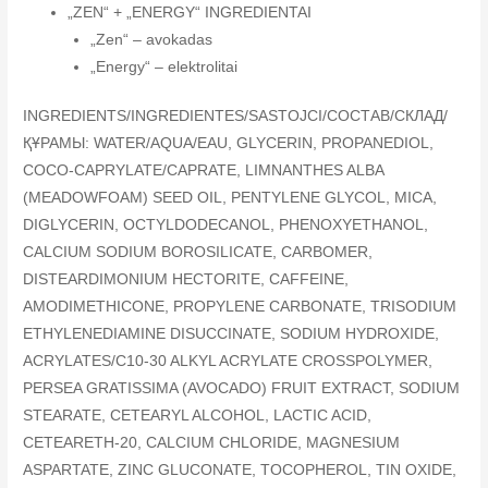
„ZEN“ + „ENERGY“ INGREDIENTAI
„Zen“ – avokadas
„Energy“ – elektrolitai
INGREDIENTS/INGREDIENTES/SASTOJCI/СОСТАВ/СКЛАД/
ҚҰРАМЫ: WATER/AQUA/EAU, GLYCERIN, PROPANEDIOL,
COCO-CAPRYLATE/CAPRATE, LIMNANTHES ALBA
(MEADOWFOAM) SEED OIL, PENTYLENE GLYCOL, MICA,
DIGLYCERIN, OCTYLDODECANOL, PHENOXYETHANOL,
CALCIUM SODIUM BOROSILICATE, CARBOMER,
DISTEARDIMONIUM HECTORITE, CAFFEINE,
AMODIMETHICONE, PROPYLENE CARBONATE, TRISODIUM
ETHYLENEDIAMINE DISUCCINATE, SODIUM HYDROXIDE,
ACRYLATES/C10-30 ALKYL ACRYLATE CROSSPOLYMER,
PERSEA GRATISSIMA (AVOCADO) FRUIT EXTRACT, SODIUM
STEARATE, CETEARYL ALCOHOL, LACTIC ACID,
CETEARETH-20, CALCIUM CHLORIDE, MAGNESIUM
ASPARTATE, ZINC GLUCONATE, TOCOPHEROL, TIN OXIDE,