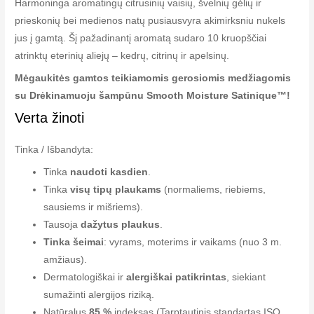
Harmoninga aromatingų citrusinių vaisių, švelnių gėlių ir
prieskonių bei medienos natų pusiausvyra akimirksniu nukels
jus į gamtą. Šį pažadinantį aromatą sudaro 10 kruopščiai
atrinktų eterinių aliejų – kedrų, citrinų ir apelsinų.
Mėgaukitės gamtos teikiamomis gerosiomis medžiagomis
su Drėkinamuoju šampūnu Smooth Moisture Satinique™!
Verta žinoti
Tinka / Išbandyta:
Tinka
naudoti kasdien
.
Tinka
visų tipų plaukams
(normaliems, riebiems,
sausiems ir mišriems).
Tausoja
dažytus plaukus
.
Tinka šeimai
: vyrams, moterims ir vaikams (nuo 3 m.
amžiaus).
Dermatologiškai ir
alergiškai patikrintas
, siekiant
sumažinti alergijos riziką.
Natūralus
85 %
indeksas (Tarptautinis standartas ISO