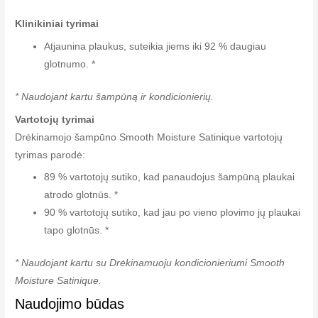
Klinikiniai tyrimai
Atjaunina plaukus, suteikia jiems iki 92 % daugiau
glotnumo. *
* Naudojant kartu šampūną ir kondicionierių.
Vartotojų tyrimai
Drėkinamojo šampūno Smooth Moisture Satinique vartotojų
tyrimas parodė:
89 % vartotojų sutiko, kad panaudojus šampūną plaukai
atrodo glotnūs. *
90 % vartotojų sutiko, kad jau po vieno plovimo jų plaukai
tapo glotnūs. *
* Naudojant kartu su Drėkinamuoju kondicionieriumi Smooth
Moisture Satinique.
Naudojimo būdas