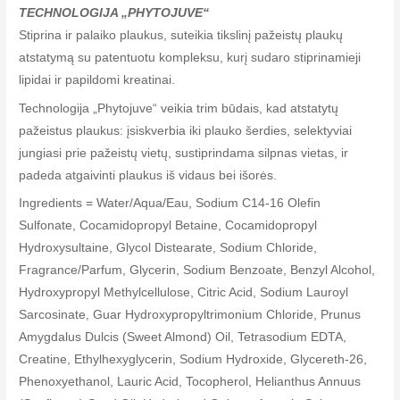
TECHNOLOGIJA „PHYTOJUVE“
Stiprina ir palaiko plaukus, suteikia tikslinį pažeistų plaukų
atstatymą su patentuotu kompleksu, kurį sudaro stiprinamieji
lipidai ir papildomi kreatinai.
Technologija „Phytojuve“ veikia trim būdais, kad atstatytų
pažeistus plaukus: įsiskverbia iki plauko šerdies, selektyviai
jungiasi prie pažeistų vietų, sustiprindama silpnas vietas, ir
padeda atgaivinti plaukus iš vidaus bei išorės.
Ingredients = Water/Aqua/Eau, Sodium C14-16 Olefin
Sulfonate, Cocamidopropyl Betaine, Cocamidopropyl
Hydroxysultaine, Glycol Distearate, Sodium Chloride,
Fragrance/Parfum, Glycerin, Sodium Benzoate, Benzyl Alcohol,
Hydroxypropyl Methylcellulose, Citric Acid, Sodium Lauroyl
Sarcosinate, Guar Hydroxypropyltrimonium Chloride, Prunus
Amygdalus Dulcis (Sweet Almond) Oil, Tetrasodium EDTA,
Creatine, Ethylhexyglycerin, Sodium Hydroxide, Glycereth-26,
Phenoxyethanol, Lauric Acid, Tocopherol, Helianthus Annuus