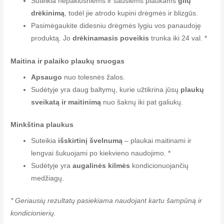
Suteikia nepaklusniems ir sausiems plaukams
gilų
drėkinimą
, todėl jie atrodo kupini drėgmės ir blizgūs.
Pasimėgaukite didesniu drėgmės lygiu vos panaudoję
produktą. Jo
drėkinamasis poveikis
trunka iki 24 val. *
Maitina ir palaiko plaukų sruogas
Apsaugo
nuo tolesnės žalos.
Sudėtyje yra daug baltymų, kurie užtikrina jūsų
plaukų
sveikatą ir maitinimą
nuo šaknų iki pat galiukų.
Minkština plaukus
Suteikia
išskirtinį švelnumą
– plaukai maitinami ir
lengvai šukuojami po kiekvieno naudojimo. *
Sudėtyje yra
augalinės kilmės
kondicionuojančių
medžiagų.
* Geriausių rezultatų pasiekiama naudojant kartu šampūną ir
kondicionierių.