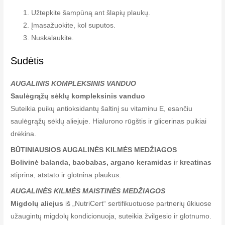
Užtepkite šampūną ant šlapių plaukų.
Įmasažuokite, kol suputos.
Nuskalaukite.
Sudėtis
AUGALINIS KOMPLEKSINIS VANDUO
Saulėgrąžų sėklų kompleksinis vanduo
Suteikia puikų antioksidantų šaltinį su vitaminu E, esančiu
saulėgrąžų sėklų aliejuje. Hialurono rūgštis ir glicerinas puikiai
drėkina.
BŪTINIAUSIOS AUGALINĖS KILMĖS MEDŽIAGOS
Bolivinė balanda, baobabas, argano keramidas
ir
kreatinas
stiprina, atstato ir glotnina plaukus.
AUGALINĖS KILMĖS MAISTINĖS MEDŽIAGOS
Migdolų aliejus
iš „NutriCert“ sertifikuotuose partnerių ūkiuose
užaugintų migdolų kondicionuoja, suteikia žvilgesio ir glotnumo.