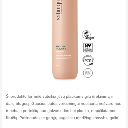
Ši produkto formulė suteikia jūsų plaukams gilų drėkinimą ir
dailų blizgesį. Gausios putos veiksmingai nuplauna nešvarumus
ir riebalų perteklių nuo galvos odos bei plaukų, nepalikdamos
likučių. Pasinaudokite gerųjų augalinių medžiagų savybių galia!