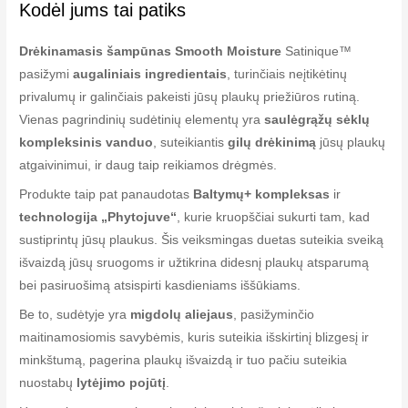
Kodėl jums tai patiks
Drėkinamasis šampūnas Smooth Moisture
Satinique™
pasižymi
augaliniais ingredientais
, turinčiais neįtikėtinų
privalumų ir galinčiais pakeisti jūsų plaukų priežiūros rutiną.
Vienas pagrindinių sudėtinių elementų yra
saulėgrąžų sėklų
kompleksinis vanduo
, suteikiantis
gilų drėkinimą
jūsų plaukų
atgaivinimui, ir daug taip reikiamos drėgmės.
Produkte taip pat panaudotas
Baltymų+ kompleksas
ir
technologija „Phytojuve“
, kurie kruopščiai sukurti tam, kad
sustiprintų jūsų plaukus. Šis veiksmingas duetas suteikia sveiką
išvaizdą jūsų sruogoms ir užtikrina didesnį plaukų atsparumą
bei pasiruošimą atsispirti kasdieniams iššūkiams.
Be to, sudėtyje yra
migdolų aliejaus
, pasižyminčio
maitinamosiomis savybėmis, kuris suteikia išskirtinį blizgesį ir
minkštumą, pagerina plaukų išvaizdą ir tuo pačiu suteikia
nuostabų
lytėjimo pojūtį
.