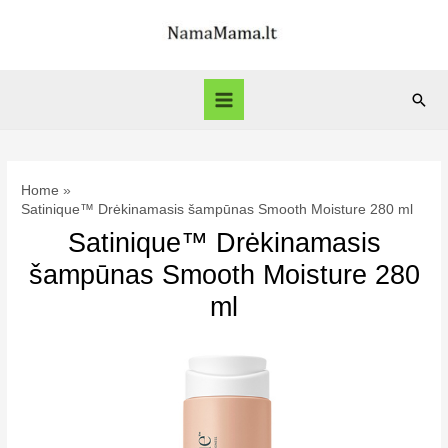
Skip
to
content
Sear
Main
Menu
Home
Satinique™ Drėkinamasis šampūnas Smooth Moisture 280 ml
Satinique™ Drėkinamasis
šampūnas Smooth Moisture 280
ml