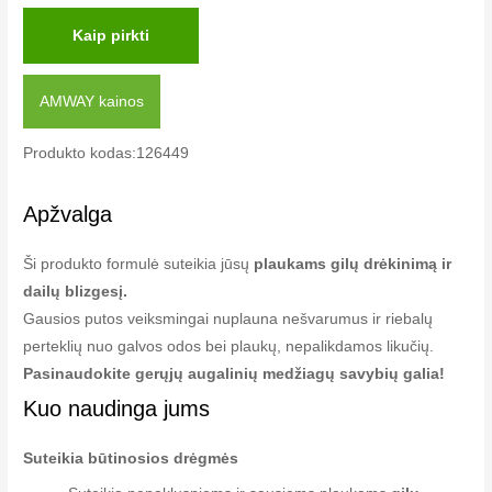
Kaip pirkti
AMWAY kainos
Produkto kodas:126449
Apžvalga
Ši produkto formulė suteikia jūsų
plaukams gilų drėkinimą ir
dailų blizgesį.
Gausios putos veiksmingai nuplauna nešvarumus ir riebalų
perteklių nuo galvos odos bei plaukų, nepalikdamos likučių.
Pasinaudokite gerųjų augalinių medžiagų savybių galia!
Kuo naudinga jums
Suteikia būtinosios drėgmės