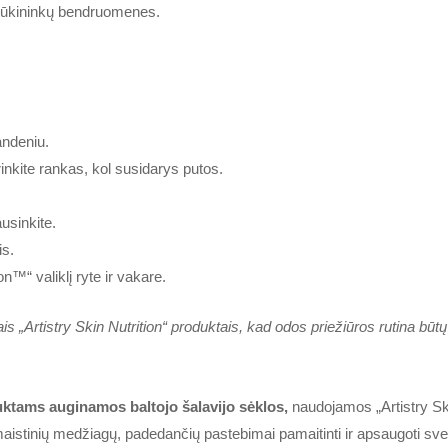
ir ūkininkų bendruomenes.
andeniu.
trinkite rankas, kol susidarys putos.
usinkite.
is.
on™“ valiklį ryte ir vakare.
is „Artistry Skin Nutrition“ produktais, kad odos priežiūros rutina būtų
uktams auginamos baltojo šalavijo sėklos,
naudojamos „Artistry Ski
istinių medžiagų, padedančių pastebimai pamaitinti ir apsaugoti sve