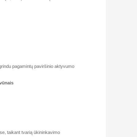
pagrindu pagamintų paviršinio aktyvumo
vūnais
e, taikant tvarią ūkininkavimo