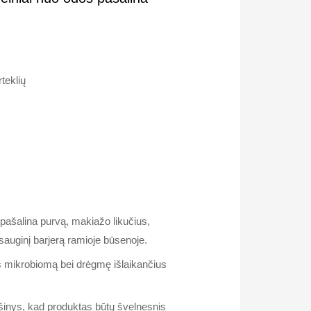
teklių
 pašalina purvą, makiažo likučius,
psauginį barjerą ramioje būsenoje.
dos mikrobiomą bei drėgmę išlaikančius
išinys, kad produktas būtų švelnesnis