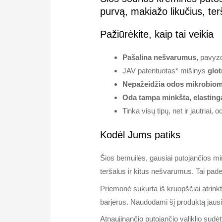
purvą, makiažo likučius, ter
Pažiūrėkite, kaip tai veikia
Pašalina nešvarumus,
pavyzdž
JAV patentuotas* mišinys
glot
Nepažeidžia odos mikrobio
Oda tampa minkšta, elastinga
Tinka visų tipų, net ir jautriai, o
Kodėl Jums patiks
Šios bemuilės, gausiai putojančios min
teršalus ir kitus nešvarumus. Tai pade
Priemonė sukurta iš kruopščiai atrink
barjerus. Naudodami šį produktą jausit
Atnaujinančio putojančio valiklio sud