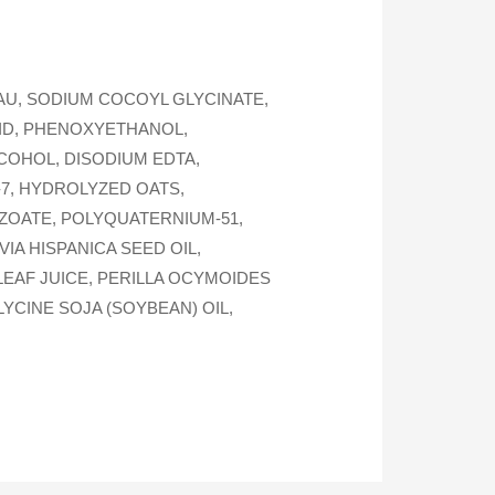
AU, SODIUM COCOYL GLYCINATE,
CID, PHENOXYETHANOL,
COHOL, DISODIUM EDTA,
-7, HYDROLYZED OATS,
ZOATE, POLYQUATERNIUM-51,
IA HISPANICA SEED OIL,
LEAF JUICE, PERILLA OCYMOIDES
YCINE SOJA (SOYBEAN) OIL,