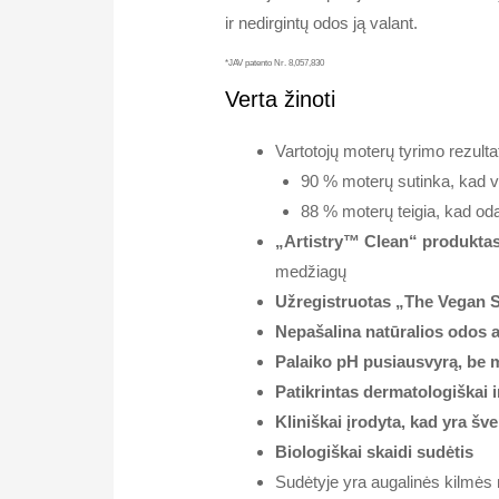
ir nedirgintų odos ją valant.
*JAV patento Nr. 8,057,830
Verta žinoti
Vartotojų moterų tyrimo rezultat
90 % moterų sutinka, kad vo
88 % moterų teigia, kad oda 
„Artistry™ Clean“ produkta
medžiagų
Užregistruotas „The Vegan S
Nepašalina natūralios odos 
Palaiko pH pusiausvyrą, be 
Patikrintas dermatologiškai i
Kliniškai įrodyta, kad yra šv
Biologiškai skaidi sudėtis
Sudėtyje yra augalinės kilmės 