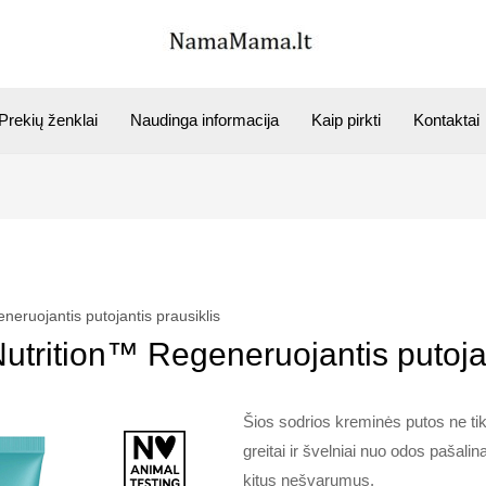
Prekių ženklai
Naudinga informacija
Kaip pirkti
Kontaktai
eneruojantis putojantis prausiklis
 Nutrition™ Regeneruojantis putojan
Šios sodrios kreminės putos ne tik 
greitai ir švelniai nuo odos pašalin
kitus nešvarumus.