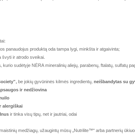
ai:
s panaudojus produktą oda tampa lygi, minkšta ir atgaivinta;
švyti ir atrodo sveikai.
s
, kurio sudėtyje NĖRA mineralinių aliejų, parabenų, ftalatų, sulfatų 
ociety“,
be jokių gyvūninės kilmės ingredientų,
neišbandytas su gy
apsaugos ir nedžiovina
muilo
r alergiškai
elnus
ir tinka visų tipų, net ir jautriai, odai
maistinių medžiagų, užaugintų mūsų „Nutrilite™“ arba partnerių ūkiuos