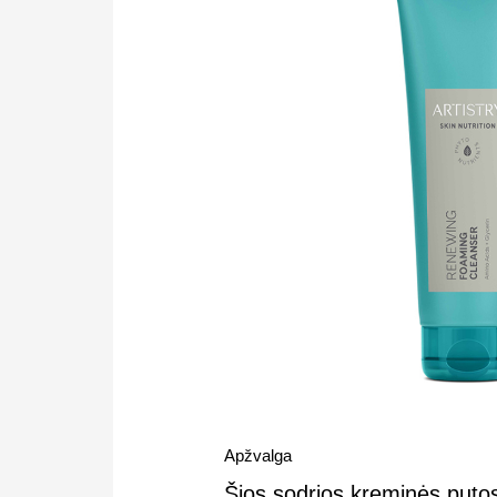
Apžvalga
Šios sodrios kreminės putos 