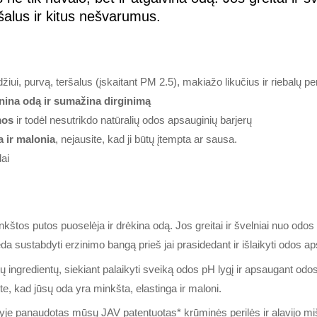
šalus ir kitus nešvarumus.
iui, purvą, teršalus (įskaitant PM 2.5), makiažo likučius ir riebalų per
nina odą ir sumažina dirginimą
mos
ir todėl nesutrikdo natūralių odos apsauginių barjerų
 ir malonia
, nejausite, kad ji būtų įtempta ar sausa.
dai
kštos putos puoselėja ir drėkina odą. Jos greitai ir švelniai nuo odos
da sustabdyti erzinimo bangą prieš jai prasidedant ir išlaikyti odos a
tų ingredientų, siekiant palaikyti sveiką odos pH lygį ir apsaugant o
e, kad jūsų oda yra minkšta, elastinga ir maloni.
ėtyje panaudotas mūsų JAV patentuotas* krūminės perilės ir alavijo m