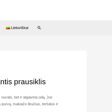
Paieška
Lietuviškai
tis prausiklis
nuvalo, bet ir atgaivina odą. Jos
a purvą, makiažo likučius, teršalus ir