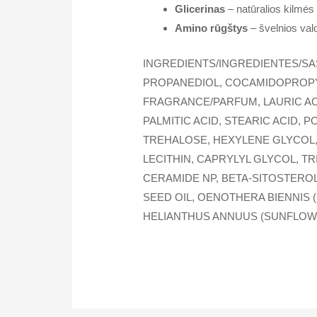
Glicerinas
– natūralios kilmės
Amino rūgštys
– švelnios val
INGREDIENTS/INGREDIENTES/SA
PROPANEDIOL, COCAMIDOPROPYL 
FRAGRANCE/PARFUM, LAURIC AC
PALMITIC ACID, STEARIC ACID,
TREHALOSE, HEXYLENE GLYCOL,
LECITHIN, CAPRYLYL GLYCOL, T
CERAMIDE NP, BETA-SITOSTEROL
SEED OIL, OENOTHERA BIENNIS 
HELIANTHUS ANNUUS (SUNFLOWE