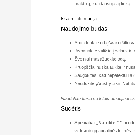
praktiką, kuri tausoja aplinką 
Išsami informacija
Naudojimo būdas
Sudrėkinkite odą švariu šiltu v
Išspauskite valiklio į delnus ir 
Švelniai masažuokite odą.
Kruopščiai nuskalaukite ir nusa
Saugokitės, kad nepatektų į ak
Naudokite „Artistry Skin Nutriti
Naudokite kartu su kitais atnaujinančia
Sudėtis
Specialiai „Nutrilite™“ prod
veiksmingų augalinės kilmės ma