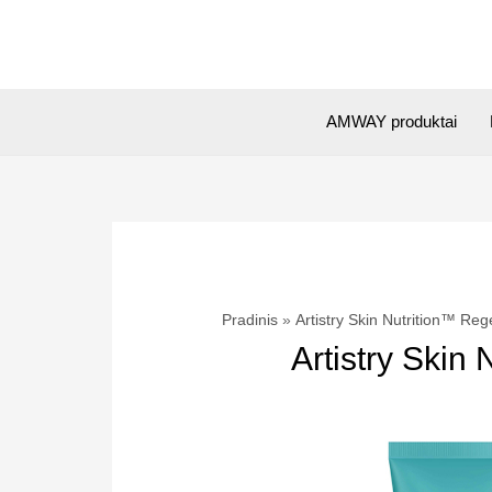
Pereiti
prie
turinio
AMWAY produktai
Pradinis
Artistry Skin Nutrition™ Reg
Artistry Skin