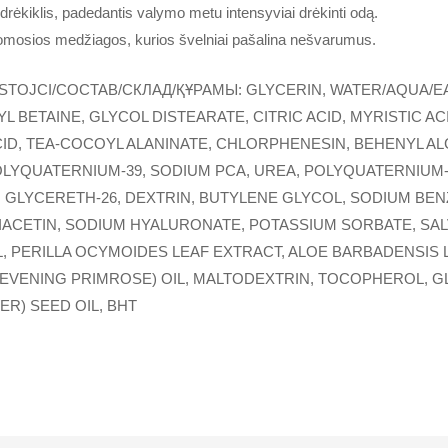
 drėkiklis, padedantis valymo metu intensyviai drėkinti odą.
omosios medžiagos, kurios švelniai pašalina nešvarumus.
STOJCI/COCTAB/СКЛАД/ҚҰРАМЫ: GLYCERIN, WATER/AQUA/E
BETAINE, GLYCOL DISTEARATE, CITRIC ACID, MYRISTIC A
ID, TEA-COCOYL ALANINATE, CHLORPHENESIN, BEHENYL AL
 POLYQUATERNIUM-39, SODIUM PCA, UREA, POLYQUATERNIUM
 GLYCERETH-26, DEXTRIN, BUTYLENE GLYCOL, SODIUM BEN
RIACETIN, SODIUM HYALURONATE, POTASSIUM SORBATE, SALV
, PERILLA OCYMOIDES LEAF EXTRACT, ALOE BARBADENSIS 
(EVENING PRIMROSE) OIL, MALTODEXTRIN, TOCOPHEROL, GL
R) SEED OIL, BHT