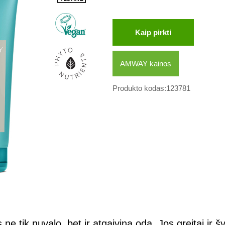
Kaip pirkti
AMWAY kainos
Produkto kodas:123781
ne tik nuvalo, bet ir atgaivina odą. Jos greitai ir š