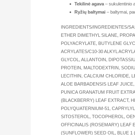
Tekilinė agava
– sukulentinio a
Ryžių baltymai
– baltymai, pa
INGREDIENTS/INGREDIENTES/SA
ETHER DIMETHYL SILANE, PROPA
POLYACRYLATE, BUTYLENE GLYC
ACRYLATES/C10-30 ALKYL ACRY
GLYCOL, ALLANTOIN, DIPOTASS
PROTEIN, MALTODEXTRIN, SODI
LECITHIN, CALCIUM CHLORIDE, L
ALOE BARBADENSIS LEAF JUICE,
PUNICA GRANATUM FRUIT EXTRA
(BLACKBERRY) LEAF EXTRACT, 
POLYQUATERNIUM-51, CAPRYLYL 
SITOSTEROL, TOCOPHEROL, OEN
OFFICINALIS (ROSEMARY) LEAF E
(SUNFLOWER) SEED OIL, BLUE 1 