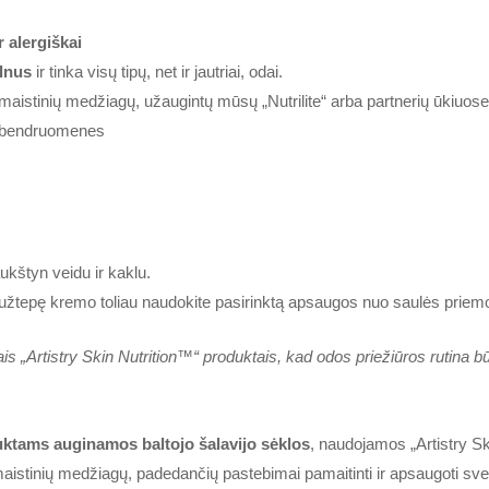
r alergiškai
elnus
ir tinka visų tipų, net ir jautriai, odai.
aistinių medžiagų, užaugintų mūsų „Nutrilite“ arba partnerių ūkiuose,
kų bendruomenes
ukštyn veidu ir kaklu.
 užtepę kremo toliau naudokite pasirinktą apsaugos nuo saulės priem
is „Artistry Skin Nutrition™“ produktais, kad odos priežiūros rutina bū
uktams auginamos baltojo šalavijo sėklos
, naudojamos „Artistry Sk
istinių medžiagų, padedančių pastebimai pamaitinti ir apsaugoti sve