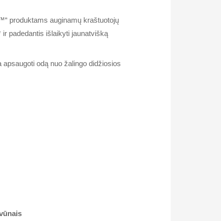
ite™“ produktams auginamų kraštuotojų
ir padedantis išlaikyti jaunatvišką
 apsaugoti odą nuo žalingo didžiosios
vūnais