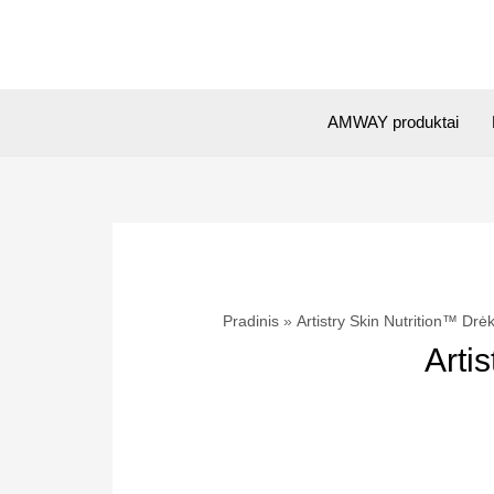
Pereiti
prie
turinio
AMWAY produktai
Pradinis
Artistry Skin Nutrition™ Drė
Arti