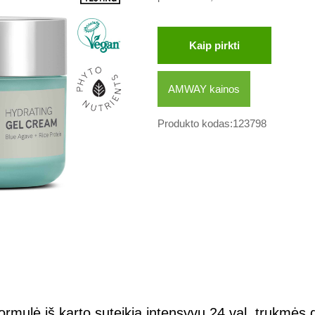
Kaip pirkti
AMWAY kainos
Produkto kodas:123798
rmulė iš karto suteikia intensyvų 24 val. trukmės 