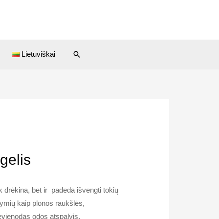
Paieška
Lietuviškai
gelis
 drėkina, bet ir padeda išvengti tokių
mių kaip plonos raukšlės,
evienodas odos atspalvis.