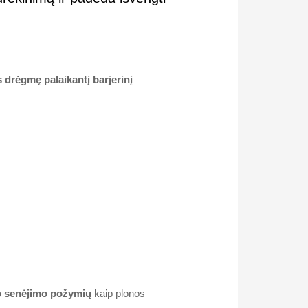
s drėgmę palaikantį barjerinį
o senėjimo požymių
kaip plonos