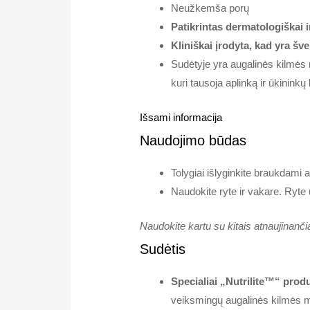
Neužkemša porų
Patikrintas dermatologiškai i
Kliniškai įrodyta, kad yra šv
Sudėtyje yra augalinės kilmės m
kuri tausoja aplinką ir ūkinin
Išsami informacija
Naudojimo būdas
Tolygiai išlyginkite braukdami a
Naudokite ryte ir vakare. Ryte
Naudokite kartu su kitais atnaujinančia
Sudėtis
Specialiai „Nutrilite™“ prod
veiksmingų augalinės kilmės ma