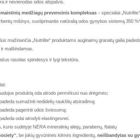
ra ir nevienodas odos atspalvis.
 maistinių medžiagų prevencinis kompleksas
– specialiai „Nutril
rbentų mišinys, sustiprinantis natūralią odos gynybos sistemą 350 %* 
lus mažinančia „Nutrilite“ produktams auginamų granatų galia padeda
s ir malšindamas.
šus rasotas spindesys ir lygi tekstūra.
ai:
audojus produktą oda atrodo permirkusi nuo drėgmės;
padeda sumažinti nedidelių raukšlių atsiradimą;
 padeda pagerinti odos šviesumą;
padeda odai atrodyti elastingesnei.
s
, kurio sudėtyje NĖRA mineralinių aliejų, parabenų, ftalatų
ociety“
, be jokių gyvūninės kilmės ingredientų,
neišbandytas su gy