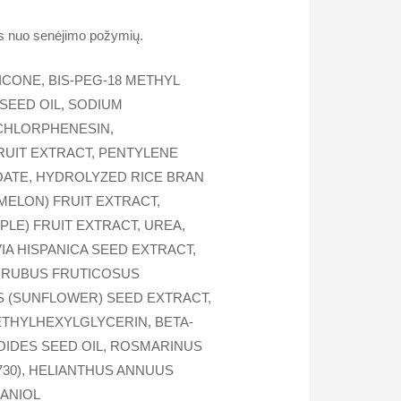
ys nuo senėjimo požymių.
CONE, BIS-PEG-18 METHYL
SEED OIL, SODIUM
 CHLORPHENESIN,
RUIT EXTRACT, PENTYLENE
OATE, HYDROLYZED RICE BRAN
MELON) FRUIT EXTRACT,
PLE) FRUIT EXTRACT, UREA,
IA HISPANICA SEED EXTRACT,
, RUBUS FRUTICOSUS
S (SUNFLOWER) SEED EXTRACT,
ETHYLHEXYLGLYCERIN, BETA-
OIDES SEED OIL, ROSMARINUS
0730), HELIANTHUS ANNUUS
RANIOL