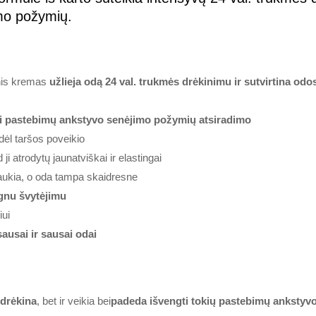
mo požymių.
inis kremas
užlieja odą 24 val. trukmės drėkinimu ir sutvirtina odo
gti pastebimų ankstyvo senėjimo požymių atsiradimo
dėl taršos poveikio
d ji atrodytų jaunatviškai ir elastingai
aukia, o oda tampa skaidresne
gnu švytėjimu
iui
sausai ir sausai odai
 drėkina
, bet ir veikia bei
padeda išvengti tokių pastebimų ankstyv