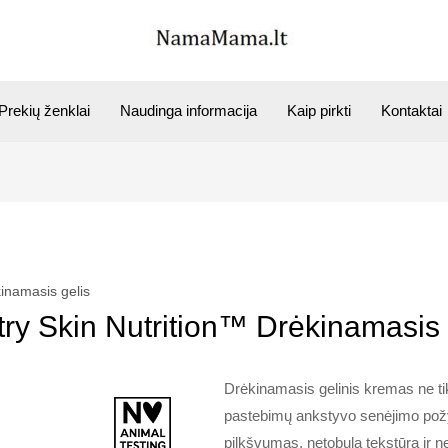
Prekių ženklai
Naudinga informacija
Kaip pirkti
Kontaktai
kinamasis gelis
stry Skin Nutrition™ Drėkinamasis 
Drėkinamasis gelinis kremas ne tik
pastebimų ankstyvo senėjimo požy
pilkšvumas, netobula tekstūra ir n