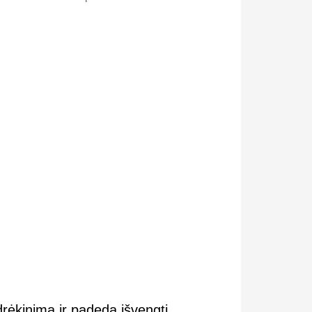
drėkinimą ir padeda išvengti