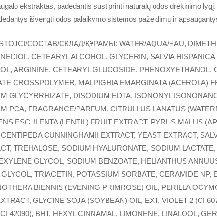
ugalo ekstraktas, padedantis sustiprinti natūralų odos drėkinimo lygį.
dedantys išvengti odos palaikymo sistemos pažeidimų ir apsaugant
STOJCI/COCTAB/СКЛАД/ҚҰРАМЫ: WATER/AQUA/EAU, DIMETHI
NEDIOL, CETEARYL ALCOHOL, GLYCERIN, SALVIA HISPANICA 
OL, ARGININE, CETEARYL GLUCOSIDE, PHENOXYETHANOL,
LATE CROSSPOLYMER, MALPIGHIA EMARGINATA (ACEROLA) F
IUM GLYCYRRHIZATE, DISODIUM EDTA, ISONONYL ISONONAN
UM PCA, FRAGRANCE/PARFUM, CITRULLUS LANATUS (WATER
ENS ESCULENTA (LENTIL) FRUIT EXTRACT, PYRUS MALUS (AP
 CENTIPEDA CUNNINGHAMII EXTRACT, YEAST EXTRACT, SALV
CT, TREHALOSE, SODIUM HYALURONATE, SODIUM LACTATE
HEXYLENE GLYCOL, SODIUM BENZOATE, HELIANTHUS ANNUU
GLYCOL, TRIACETIN, POTASSIUM SORBATE, CERAMIDE NP, 
OTHERA BIENNIS (EVENING PRIMROSE) OIL, PERILLA OCYM
XTRACT, GLYCINE SOJA (SOYBEAN) OIL, EXT. VIOLET 2 (CI 6
(CI 42090), BHT, HEXYL CINNAMAL, LIMONENE, LINALOOL, GE