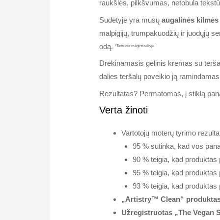
raukšlės, pilkšvumas, netobula tekstū
Sudėtyje yra mūsų
augalinės kilmės
malpigijų, trumpakuodžių ir juodųjų se
odą.
*Testuota mėgintuvėlyje.
Drėkinamasis gelinis kremas su terša
dalies teršalų poveikio ją ramindama
Rezultatas? Permatomas, į stiklą pana
Verta žinoti
Vartotojų moterų tyrimo rezultat
95 % sutinka, kad vos pan
90 % teigia, kad produktas 
95 % teigia, kad produktas
93 % teigia, kad produktas 
„Artistry™ Clean“ produkta
Užregistruotas „The Vegan S