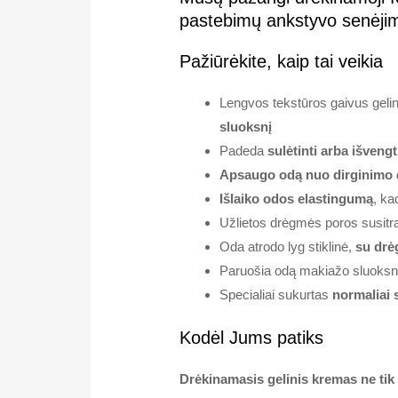
pastebimų ankstyvo senėji
Pažiūrėkite, kaip tai veikia
Lengvos tekstūros gaivus gel
sluoksnį
Padeda
sulėtinti arba išven
Apsaugo odą nuo dirginimo
Išlaiko odos elastingumą
, ka
Užlietos drėgmės poros susitr
Oda atrodo lyg stiklinė,
su drė
Paruošia odą makiažo sluoksn
Specialiai sukurtas
normaliai 
Kodėl Jums patiks
Drėkinamasis gelinis kremas ne tik