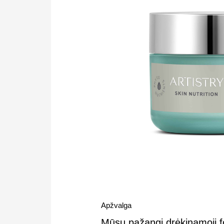
Apžvalga
Mūsų pažangi drėkinamoji fo