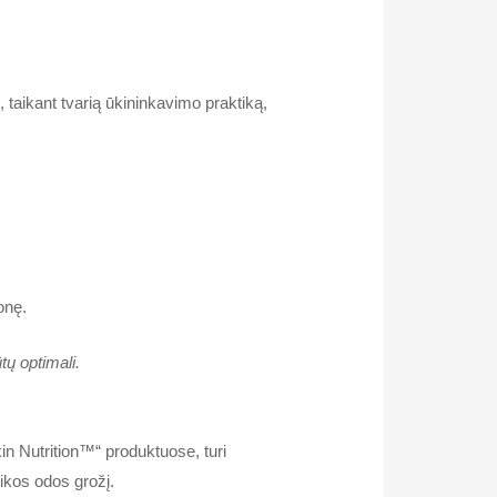
 taikant tvarią ūkininkavimo praktiką,
onę.
tų optimali.
in Nutrition™“ produktuose, turi
ikos odos grožį.