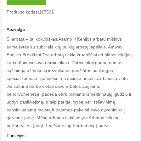
Produkto kodas:117591
Apžvalga
Ši arbata – tai kokybiškas Asamo ir Kenijos arbatų mišinys
sumaišytas su subtiliais kitų puikių arbatų lapeliais. Amway
English Breakfast Tea arbatą tiekia kruopščiai atrinktas tiekėjas,
kuris rūpinasi savo darbininkais. Darbininkai gauna namus,
sąžiningą užmokestį ir sveikatos priežiūros paslaugas
specializuotose ligoninėse, esančiose netoli svarbiausių vietų.
Jie sukuria darbo vietas savo arbatos auginimo
bendruomenėse, padeda darbininkams išmokti naujų įgūdžių ir
ugdyti pasitikėjimą, o taip pat galimybę per išsilavinimą,
subsidijuojamą maistą ir pajamas pakeisti savo gyvenimus į
geresnę pusę. Mūsų arbatos tiekėjas yra Arbatos tiekimo
partnerystės (angl. Tea Sourcing Partnership) narys.
Funkcijos