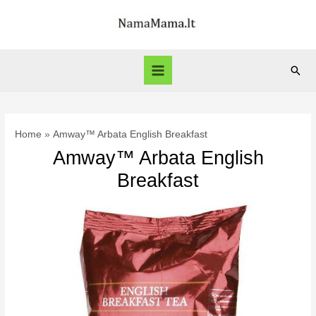
Skip
to
content
Sear
Main
Menu
Home
Amway™ Arbata English Breakfast
Amway™ Arbata English
Breakfast