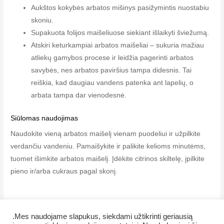
Aukštos kokybės arbatos mišinys pasižymintis nuostabiu
skoniu.
Supakuota folijos maišeliuose siekiant išlaikyti šviežumą.
Atskiri keturkampiai arbatos maišeliai – sukuria mažiau
atliekų gamybos procese ir leidžia pagerinti arbatos
savybės, nes arbatos paviršius tampa didesnis. Tai
reiškia, kad daugiau vandens patenka ant lapelių, o
arbata tampa dar vienodesnė.
Siūlomas naudojimas
Naudokite vieną arbatos maišelį vienam puodeliui ir užpilkite
verdančiu vandeniu. Pamaišykite ir palikite kelioms minutėms,
tuomet išimkite arbatos maišelį. Įdėkite citrinos skiltelę, įpilkite
pieno ir/arba cukraus pagal skonį.
.Mes naudojame slapukus, siekdami užtikrinti geriausią