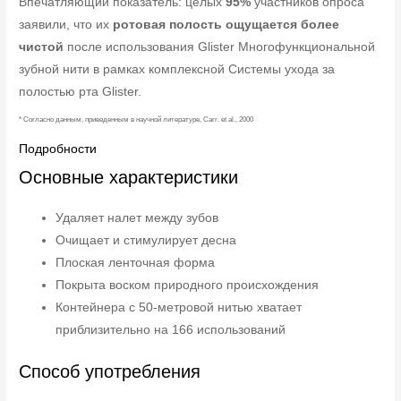
Впечатляющий показатель: целых
95%
участников опроса
заявили, что их
ротовая полость ощущается более
чистой
после использования Glister Многофункциональной
зубной нити в рамках комплексной Системы ухода за
полостью рта Glister.
* Согласно данным, приведенным в научной литературе, Carr. et al., 2000
Подробности
Основные характеристики
Удаляет налет между зубов
Очищает и стимулирует десна
Плоская ленточная форма
Покрыта воском природного происхождения
Контейнера с 50-метровой нитью хватает
приблизительно на 166 использований
Способ употребления