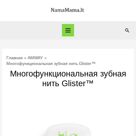
Перейти
к
содержимому
Пои
Main
Menu
Главная
AMWAY
Многофункциональная зубная нить Glister™
Многофункциональная зубная
нить Glister™