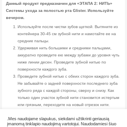
Данный продукт предназначен для «ЭТАПА 2: НИТЬ»
Системы ухода за полостью рта Glister. Используйте
вечером.
Используйте после чистки зубов щеткой. Вытяните из
контейнера 30-45 см зубной нити и намотайте ее на
средние пальцы.
Удерживая нить большими и средними пальцами,
аккуратно проведите ею между зубами до уровня чуть
ниже линии десен. Проведите зубной нитью по
поверхности каждого зуба.
Проведите зубной нитью с обеих сторон каждого зуба.
Не забывайте о задней поверхности последнего зуба
зубного ряда с каждой стороны, сверху и снизу. Как
только один участок зубной нити становится истертым
или грязным, переходите на новый отрезок нити.
.Mes naudojame slapukus, siekdami užtikrinti geriausią
įmanomą tinklapio naudojimą vartotojui. Naudodamiesi šiuo