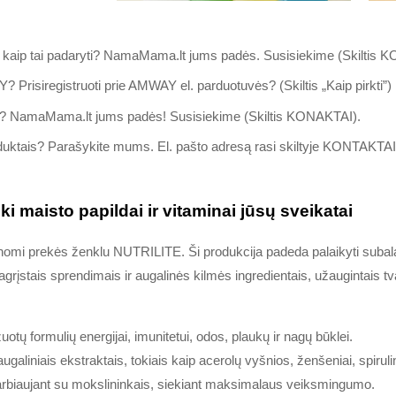
, kaip tai padaryti? NamaMama.lt jums padės. Susisiekime (Skiltis
AY? Prisiregistruoti prie AMWAY el. parduotuvės? (Skiltis „Kaip pirkti”)
lą? NamaMama.lt jums padės! Susisiekime (Skiltis KONAKTAI).
roduktais? Parašykite mums. El. pašto adresą rasi skiltyje KONTAKTAI
 maisto papildai ir vitaminai jūsų sveikatai
žinomi prekės ženklu NUTRILITE. Ši produkcija padeda palaikyti suba
rįstais sprendimais ir augalinės kilmės ingredientais, užaugintais t
otų formulių energijai, imunitetui, odos, plaukų ir nagų būklei.
aliniais ekstraktais, tokiais kaip acerolų vyšnios, ženšeniai, spirulin
rbiaujant su mokslininkais, siekiant maksimalaus veiksmingumo.