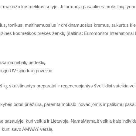
 makiažo kosmetikos srityje. Ji formuoja pasaulines mokslinių tyrim
klius, tonikus, maitinamuosius ir drėkinamuosius kremus, sukurtus ki
inės kosmetikos prekės ženklų (šaltinis: Euromonitor International
pašalina riebalų perteklių.
lingo UV spindulių poveikio.
ų, skaistinantys preparatai ir regeneruojantys šveitikliai suteikia v
kybės odos priežiūrą, paremtą mokslo inovacijomis ir patikimu pasaul
saulyje, kuri veikia ir Lietuvoje. NamaMama.lt veikia kaip individuali
ms kurti savo AMWAY verslą.