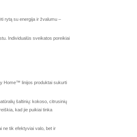
ėti rytą su energija ir žvalumu –
stu. Individualūs sveikatos poreikiai
ay Home™ linijos produktai sukurti
alių šaltinių: kokoso, citrusinių
iškia, kad jie puikiai tinka
ne tik efektyviai valo, bet ir