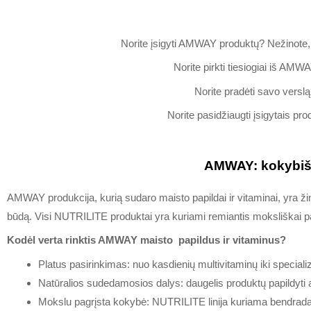
Norite įsigyti AMWAY produktų? Nežinote
Norite pirkti tiesiogiai iš AMW
Norite pradėti savo vers
Norite pasidžiaugti įsigytais p
AMWAY: kokybiški
AMWAY produkcija, kurią sudaro maisto papildai ir vitaminai, yra 
būdą. Visi NUTRILITE produktai yra kuriami remiantis moksliškai pag
Kodėl verta rinktis AMWAY maisto papildus ir vitaminus?
Platus pasirinkimas: nuo kasdienių multivitaminų iki specializu
Natūralios sudedamosios dalys: daugelis produktų papildyti aug
Mokslu pagrįsta kokybė: NUTRILITE linija kuriama bendrada