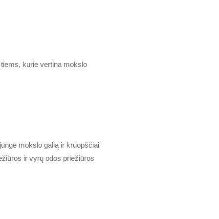
tiems, kurie vertina mokslo
ngė mokslo galią ir kruopščiai
iūros ir vyrų odos priežiūros