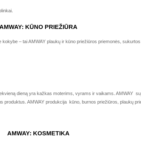
linkai.
AMWAY: KŪNO PRIEŽIŪRA
e kokybe – tai AMWAY plaukų ir kūno priežiūros priemonės, sukurtos 
iekvieną dieną yra kažkas moterims, vyrams ir vaikams. AMWAY suju
us produktus. AMWAY produkcija kūno, burnos priežiūros, plaukų priež
AMWAY:
KOSMETIKA