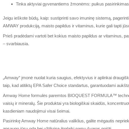
Tinka aktyviai gyvenantiems žmonėms: puikus pasirinkimas nor
Jeigu ieškote būdų, kaip: sustiprinti savo imuninę sistemą, pagerinti v
AMWAY produkciją, maisto papildus ir vitaminus, kurie gali tapti jūs
Prieš pradėdami vartoti bet kokius maisto papildus ar vitaminus, pasi
– svarbiausia.
„Amway“ įmonė nuolat kuria saugius, efektyvius ir aplinkai draugiš
taip, kad atitiktų EPA Safer Choice standartus, garantuodami aukšt
Amway Home formulės paremtos BIOQUEST FORMULA™ technologija, kur
vaisių ir mineralų. Šie produktai yra biologiškai skaidūs, koncentruoti
kasdieniam naudojimui visai šeimai.
Pasirinkę Amway Home natūralius valiklius, galite mėgautis nepriekaišt
apsaugo jūsų odą bei užtikrina ilgalaikį namų švaros pojūtį.