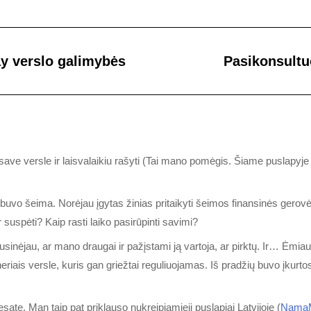
 verslo galimybės
Pasikonsultu
i save versle ir laisvalaikiu rašyti (Tai mano pomėgis. Šiame puslapyje
ų buvo šeima. Norėjau įgytas žinias pritaikyti šeimos finansinės gerovė
r suspėti? Kaip rasti laiko pasirūpinti savimi?
inėjau, ar mano draugai ir pažįstami ją vartoja, ar pirktų. Ir… Ėmiau
iais versle, kuris gan griežtai reguliuojamas. Iš pradžių buvo įkurtos
te. Man taip pat priklauso nukreipiamieji puslapiai Latvijoje (
Nama