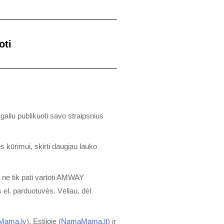
oti
 galiu publikuoti savo straipsnius
s kūrimui, skirti daugiau lauko
 ne tik pati vartoti AMWAY
 el. parduotuvės. Vėliau, dėl
Mama.lv
), Estijoje (
NamaMama.lt
) ir