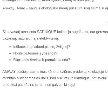
Amway Home – saugi ir ekologiška namų priežiūra jūsų šeimai ir ap
Šį pavasarį atnaujinta SATINIQUE kolekcija sugrįžta su dar geresn
pažangą, natūralumą ir efektyvumą.
Ieškote, kaip atkurti plaukų žvilgesį?
Norite baltesnės šypsenos?
Rūpinatės švelnia ir pamaitinta oda?
AMWAY plačioje asmeninės kūno priežiūros produktų kolekcijoje k
atrinktas sudedamąsias dalis, kad sukurtų veiksmingus, bet švelni
produktai pasirūpins jumis nuo galvos iki kojų!