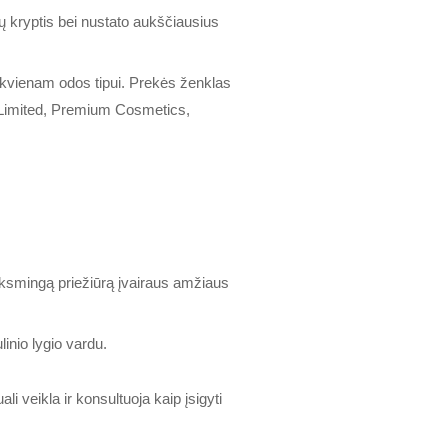
ų kryptis bei nustato aukščiausius
ekvienam odos tipui. Prekės ženklas
 Limited, Premium Cosmetics,
eiksmingą priežiūrą įvairaus amžiaus
inio lygio vardu.
 veikla ir konsultuoja kaip įsigyti