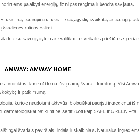
intiems palaikyti energiją, fizinį pasirengimą ir bendrą savijautą.
irškinimą, pasirūpinti širdies ir kraujagyslių sveikata, ar tiesiog prad
ų kasdienės rutinos dalimi.
tarkite su savo gydytoju ar kvalifikuotu sveikatos priežiūros speciali
AMWAY:
AMWAY HOME
kus produktus, kurie užtikrina jūsų namų švarą ir komfortą. Visi Amw
ą kokybę ir patikimumą.
ioje naudojami aktyvūs, biologiškai pagrįsti ingredientai iš natūr
, dermatologiškai patikrinti bei sertifikuoti kaip SAFE ir GREEN – tai re
ingai švariais paviršiais, indais ir skalbiniais. Natūralūs ingredientai 