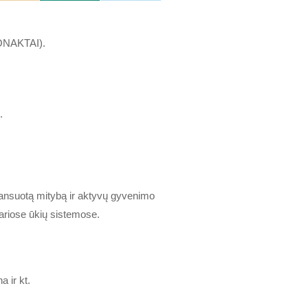
 KONAKTAI).
.
lansuotą mitybą ir aktyvų gyvenimo
variose ūkių sistemose.
a ir kt.