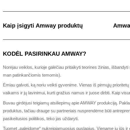
Kaip įsigyti Amway produktų
Amway
KODĖL PASIRINKAU AMWAY?
Norėjau veiklos, kurioje galėčiau pritaikyti teorines žinias, išbandyt
man patinkančiomis temomis).
Ėmiau galvoti, ką noriu veikti gyvenime. Vienas iš pirmųjų prioritet
vaikams ir jų lavinimui, kurti gražius namus ir juose dirbti. Kaip visu
Buvau girdėjusi teigiamų atsiliepimų apie AMWAY produkciją. Paklaus
produktus, tačiau drauge su partneriais nusprendėme būti antreprener
pasikeitusios politikos, teko jas uždaryti.
Tuomet „paleidome“ nukreipiamuosius puslapius. Viename jų jūs ir esa