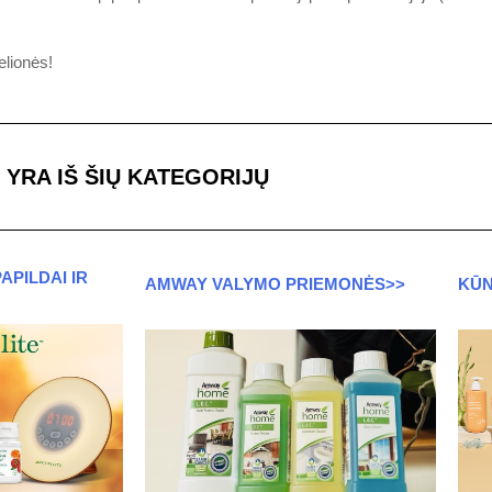
elionės!
YRA IŠ ŠIŲ KATEGORIJŲ
APILDAI IR
AMWAY VALYMO PRIEMONĖS>>
KŪN