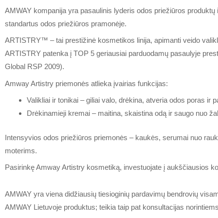
AMWAY kompanija yra pasaulinis lyderis odos priežiūros produktų ir
standartus odos priežiūros pramonėje.
ARTISTRY™ – tai prestižinė kosmetikos linija, apimanti veido vali
ARTISTRY patenka į TOP 5 geriausiai parduodamų pasaulyje prestiž
Global RSP 2009).
Amway Artistry priemonės atlieka įvairias funkcijas:
Valikliai ir tonikai – giliai valo, drėkina, atveria odos poras ir 
Drėkinamieji kremai – maitina, skaistina odą ir saugo nuo ža
Intensyvios odos priežiūros priemonės – kaukės, serumai nuo raukšli
moterims.
Pasirinkę Amway Artistry kosmetiką, investuojate į aukščiausios ko
AMWAY yra viena didžiausių tiesioginių pardavimų bendrovių visame pa
AMWAY Lietuvoje produktus; teikia taip pat konsultacijas norintie