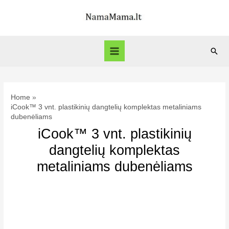
Skip
to
content
Sear
Main
Menu
Home
iCook™ 3 vnt. plastikinių dangtelių komplektas metaliniams
dubenėliams
iCook™ 3 vnt. plastikinių
dangtelių komplektas
metaliniams dubenėliams