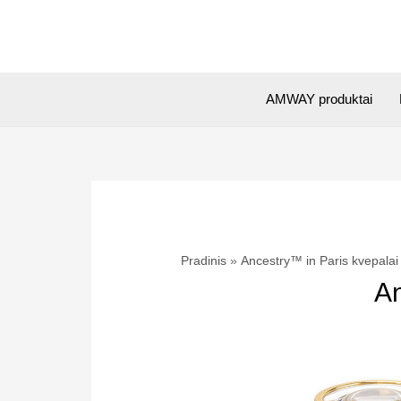
Pereiti
prie
turinio
AMWAY produktai
Pradinis
Ancestry™ in Paris kvepala
An