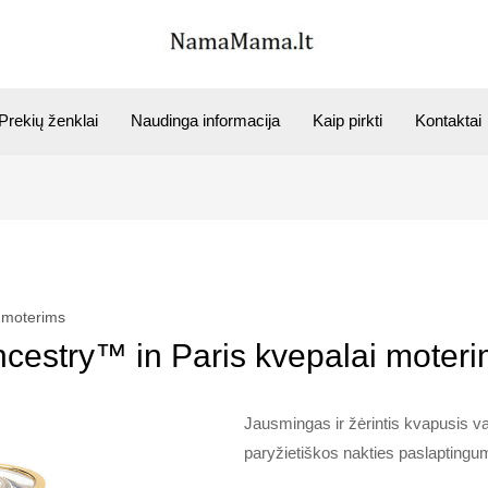
Prekių ženklai
Naudinga informacija
Kaip pirkti
Kontaktai
i moterims
cestry™ in Paris kvepalai moter
Jausmingas ir žėrintis kvapusis va
paryžietiškos nakties paslaptingu