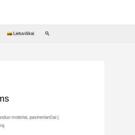
Paieška
Lietuviškai
ims
nduo moteriai, pasineriančiai į
mą.