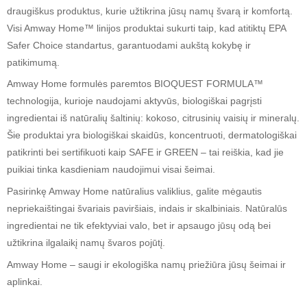
draugiškus produktus, kurie užtikrina jūsų namų švarą ir komfortą.
Visi Amway Home™ linijos produktai sukurti taip, kad atitiktų EPA
Safer Choice standartus, garantuodami aukštą kokybę ir
patikimumą.
Amway Home formulės paremtos BIOQUEST FORMULA™
technologija, kurioje naudojami aktyvūs, biologiškai pagrįsti
ingredientai iš natūralių šaltinių: kokoso, citrusinių vaisių ir mineralų.
Šie produktai yra biologiškai skaidūs, koncentruoti, dermatologiškai
patikrinti bei sertifikuoti kaip SAFE ir GREEN – tai reiškia, kad jie
puikiai tinka kasdieniam naudojimui visai šeimai.
Pasirinkę Amway Home natūralius valiklius, galite mėgautis
nepriekaištingai švariais paviršiais, indais ir skalbiniais. Natūralūs
ingredientai ne tik efektyviai valo, bet ir apsaugo jūsų odą bei
užtikrina ilgalaikį namų švaros pojūtį.
Amway Home – saugi ir ekologiška namų priežiūra jūsų šeimai ir
aplinkai.