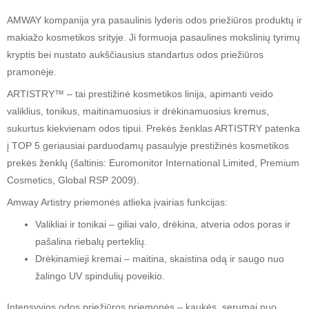
AMWAY kompanija yra pasaulinis lyderis odos priežiūros produktų ir
makiažo kosmetikos srityje. Ji formuoja pasaulines mokslinių tyrimų
kryptis bei nustato aukščiausius standartus odos priežiūros
pramonėje.
ARTISTRY™ – tai prestižinė kosmetikos linija, apimanti veido
valiklius, tonikus, maitinamuosius ir drėkinamuosius kremus,
sukurtus kiekvienam odos tipui. Prekės ženklas ARTISTRY patenka
į TOP 5 geriausiai parduodamų pasaulyje prestižinės kosmetikos
prekės ženklų (šaltinis: Euromonitor International Limited, Premium
Cosmetics, Global RSP 2009).
Amway Artistry priemonės atlieka įvairias funkcijas:
Valikliai ir tonikai – giliai valo, drėkina, atveria odos poras ir
pašalina riebalų perteklių.
Drėkinamieji kremai – maitina, skaistina odą ir saugo nuo
žalingo UV spindulių poveikio.
Intensyvios odos priežiūros priemonės – kaukės, serumai nuo