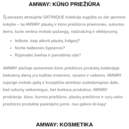
AMWAY: KŪNO PRIEŽIŪRA
Šį pavasarį atnaujinta SATINIQUE kolekcija sugrįžta su dar geresne
kokybe – tai AMWAY plaukų ir kūno priežiūros priemonės, sukurtos
tiems, kurie vertina mokslo pažangą, natūralumą ir efektyvumą.
Ieškote, kaip atkurti plaukų žvilgesį?
Norite baltesnės šypsenos?
Rūpinatės švelnia ir pamaitinta oda?
AMWAY plačioje asmeninės kūno priežiūros produktų kolekcijoje
kiekvieną dieną yra kažkas moterims, vyrams ir vaikams. AMWAY
sujungė mokslo galią ir kruopščiai atrinktas sudedamąsias dalis,
kad sukurtų veiksmingus, bet švelnius produktus. AMWAY
produkcija kūno, burnos priežiūros, plaukų priežiūros ir vyrų odos
priežiūros produktai pasirūpins jumis nuo galvos iki kojų!
AMWAY:
KOSMETIKA