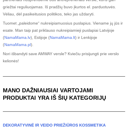
griežtai reguliuojamas. Iš pradžių buvo įkurtos el. parduotuvės.
Vėliau, dėl pasikeitusios politikos, teko jas uždaryti.
Tuomet „paleidome“ nukreipiamuosius puslapius. Viename jų jūs ir
esate. Man taip pat priklauso nukreipiamieji puslapiai Latvijoje
(
NamaMama.lv
), Estijoje (
NamaMama.lt
) ir Lenkijoje
(
NamaMama.pl
).
Nori išbandyti save AMWAY versle? Kviečiu prisijungti prie verslo
kelionės!
MANO DAŽNIAUSIAI VARTOJAMI
PRODUKTAI YRA IŠ ŠIŲ KATEGORIJŲ
DEKORATYVINĖ IR VEIDO PRIEŽIŪROS KOSSMETIKA