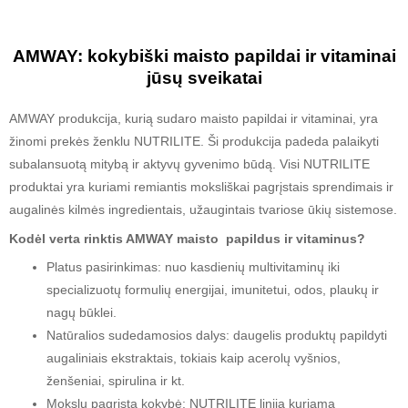
AMWAY: kokybiški maisto papildai ir vitaminai
jūsų sveikatai
AMWAY produkcija, kurią sudaro maisto papildai ir vitaminai, yra
žinomi prekės ženklu NUTRILITE. Ši produkcija padeda palaikyti
subalansuotą mitybą ir aktyvų gyvenimo būdą. Visi NUTRILITE
produktai yra kuriami remiantis moksliškai pagrįstais sprendimais ir
augalinės kilmės ingredientais, užaugintais tvariose ūkių sistemose.
Kodėl verta rinktis AMWAY maisto papildus ir vitaminus?
Platus pasirinkimas: nuo kasdienių multivitaminų iki
specializuotų formulių energijai, imunitetui, odos, plaukų ir
nagų būklei.
Natūralios sudedamosios dalys: daugelis produktų papildyti
augaliniais ekstraktais, tokiais kaip acerolų vyšnios,
ženšeniai, spirulina ir kt.
Mokslu pagrįsta kokybė: NUTRILITE linija kuriama