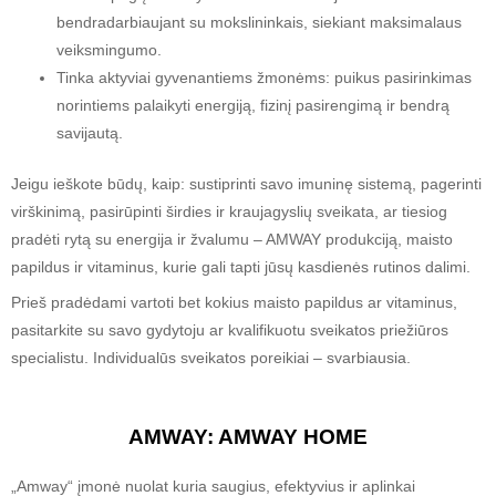
bendradarbiaujant su mokslininkais, siekiant maksimalaus
veiksmingumo.
Tinka aktyviai gyvenantiems žmonėms: puikus pasirinkimas
norintiems palaikyti energiją, fizinį pasirengimą ir bendrą
savijautą.
Jeigu ieškote būdų, kaip: sustiprinti savo imuninę sistemą, pagerinti
virškinimą, pasirūpinti širdies ir kraujagyslių sveikata, ar tiesiog
pradėti rytą su energija ir žvalumu – AMWAY produkciją, maisto
papildus ir vitaminus, kurie gali tapti jūsų kasdienės rutinos dalimi.
Prieš pradėdami vartoti bet kokius maisto papildus ar vitaminus,
pasitarkite su savo gydytoju ar kvalifikuotu sveikatos priežiūros
specialistu. Individualūs sveikatos poreikiai – svarbiausia.
AMWAY:
AMWAY HOME
„Amway“ įmonė nuolat kuria saugius, efektyvius ir aplinkai