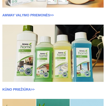
AMWAY VALYMO PRIEMONĖS>>
KŪNO PRIEŽIŪRA>>