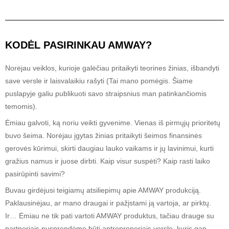
KODĖL PASIRINKAU AMWAY?
Norėjau veiklos, kurioje galėčiau pritaikyti teorines žinias, išbandyti
save versle ir laisvalaikiu rašyti (Tai mano pomėgis. Šiame
puslapyje galiu publikuoti savo straipsnius man patinkančiomis
temomis).
Ėmiau galvoti, ką noriu veikti gyvenime. Vienas iš pirmųjų prioritetų
buvo šeima. Norėjau įgytas žinias pritaikyti šeimos finansinės
gerovės kūrimui, skirti daugiau lauko vaikams ir jų lavinimui, kurti
gražius namus ir juose dirbti. Kaip visur suspėti? Kaip rasti laiko
pasirūpinti savimi?
Buvau girdėjusi teigiamų atsiliepimų apie AMWAY produkciją.
Paklausinėjau, ar mano draugai ir pažįstami ją vartoja, ar pirktų.
Ir… Ėmiau ne tik pati vartoti AMWAY produktus, tačiau drauge su
partneriais nusprendėme būti antrepreneriais versle, kuris gan