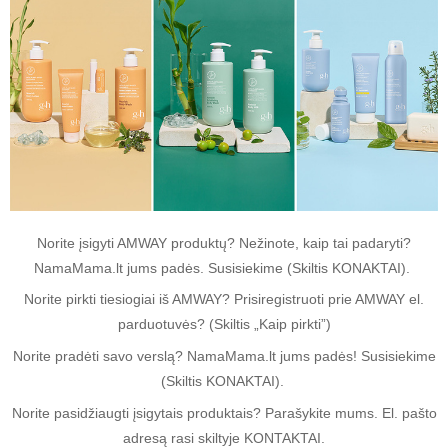
Norite įsigyti AMWAY produktų? Nežinote, kaip tai padaryti?
NamaMama.lt jums padės. Susisiekime (Skiltis KONAKTAI).
Norite pirkti tiesiogiai iš AMWAY? Prisiregistruoti prie AMWAY el.
parduotuvės? (Skiltis „Kaip pirkti”)
Norite pradėti savo verslą? NamaMama.lt jums padės! Susisiekime
(Skiltis KONAKTAI).
Norite pasidžiaugti įsigytais produktais? Parašykite mums. El. pašto
adresą rasi skiltyje KONTAKTAI.