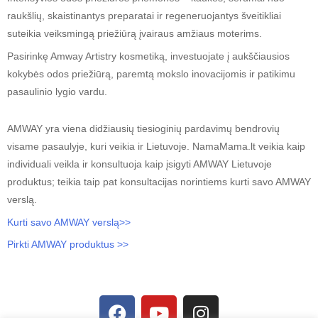
raukšlių, skaistinantys preparatai ir regeneruojantys šveitikliai
suteikia veiksmingą priežiūrą įvairaus amžiaus moterims.
Pasirinkę Amway Artistry kosmetiką, investuojate į aukščiausios
kokybės odos priežiūrą, paremtą mokslo inovacijomis ir patikimu
pasaulinio lygio vardu.
AMWAY yra viena didžiausių tiesioginių pardavimų bendrovių
visame pasaulyje, kuri veikia ir Lietuvoje. NamaMama.lt veikia kaip
individuali veikla ir konsultuoja kaip įsigyti
AMWAY Lietuvoje
produktus; teikia taip pat konsultacijas norintiems kurti savo AMWAY
verslą.
Kurti savo AMWAY verslą>>
Pirkti AMWAY produktus >>