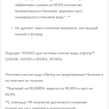
эффективно снижая на 99,9% количество
болезнетворных бактерий, вирусов и цист,
находящихся в питьевой воде.* **
Не удаляет такие полезные минералы, как кальций,
магний и фторид.
Подходит ТОЛЬКО для системы очистки воды eSpring™
(100188, 100189 и 301904, 301905).
*Система очистки воды eSpring не предотвращает болезни и
не смягчает их течение.
**Бактерий на 99,9999%, вирусов на 99,99% и цист на
99,9%.
**С помощью УФ-излучения достигается снижение
количества цист лямблий и криптоспоридий.