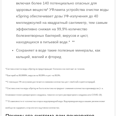
включая более 140 потенциально опасных для
здоровья веществ* УФлампа устройства очистки воды
eSpring обеспечивает дозы УФ-излучения до 40
миллиджоулей на квадратный сантиметр, тем самым
эффективно снижая на 99,9% количество
болезнетворных бактерий, вирусов и цист,
находящихся в питьевой воде.* **
Сохраняет в воде такие полезные минералы, как
кальций, магний и фторид
*Система очистки воды eSpring не предотвращает болезни и не смягчает их течение.
**Бактерий на 99,9999%, вирусов на 99,99% и цист на 99,9%.
**С помощью УФ-излучения достигается снижение количества цист лямблий и криптоспоридий.
**Система очистки воды eSpring не была испытана на предмет снижения количества коронавирусов (т. е.
ближневосточного репираторного синдрома, тяжелого острого респираторного синдрома или COVID-19).
*** В зависимости от количества хлора в водопроводной воде. Водопроводная вода в вашем регионе может
вообще не содержать хлор или его ощутимое количество.
Почему эта система вам понравится