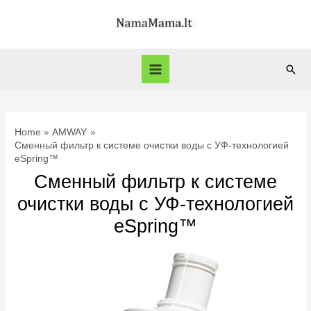
Skip
to
content
Sear
Main
Menu
Home
AMWAY
Сменный фильтр к cистеме очистки воды с УФ-технологией
eSpring™
Сменный фильтр к cистеме
очистки воды с УФ-технологией
eSpring™