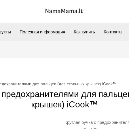
дукты
Полезная информация
Как купить
Контакты
редохранителями для пальцев (для стальных крышек) iCook™
с предохранителями для пальце
крышек) iCook™
Круглая ручка с предохранител