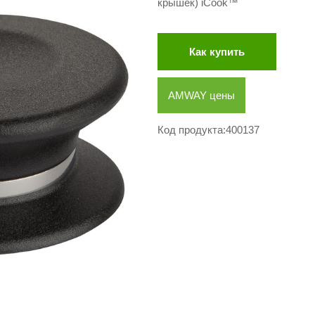
крышек) iCook™
Как купить
AMWAY цены
Код продукта:400137