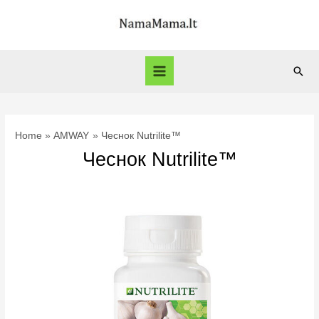
Skip
to
content
Sear
Main
Menu
Home
AMWAY
Чеснок Nutrilite™
Чеснок Nutrilite™