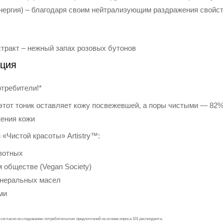
ергия) – благодаря своим нейтрализующим раздражения свойст
тракт – нежный запах розовых бутонов
ция
отребители!*
этот тоник оставляет кожу посвежевшей, а поры чистыми — 82%
жения кожи
«Чистой красоты» Artistry™:
вотных
 обществе (Vegan Society)
инеральных масел
ми
согласно исследованию потребительских предпочтений на основе опроса 101 респондента.