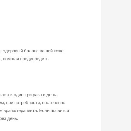
ит здоровый баланс вашей коже.
, помогая предупредить
асток один-три раза в день.
м, при потребности, постепенно
м врача/терапевта. Если появится
рез день.