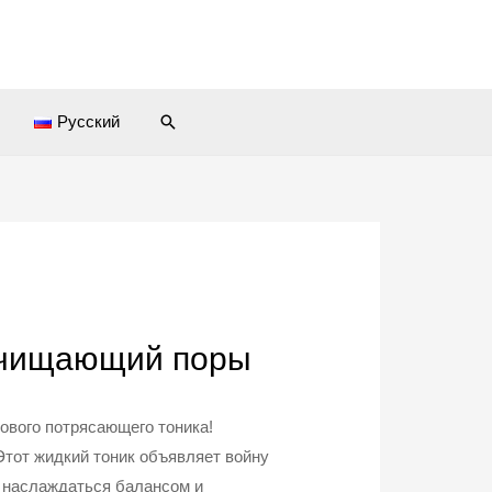
Поиск
ы
Русский
 очищающий поры
ового потрясающего тоника!
Этот жидкий тоник объявляет войну
 наслаждаться балансом и