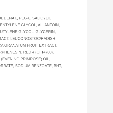
DENAT., PEG-8, SALICYLIC
ENTYLENE GLYCOL, ALLANTOIN,
BUTYLENE GLYCOL, GLYCERIN,
TRACT, LEUCONOSTOC/RADISH
ICA GRANATUM FRUIT EXTRACT,
HENESIN, RED 4 (CI 14700),
(EVENING PRIMROSE) OIL,
ORBATE, SODIUM BENZOATE, BHT,