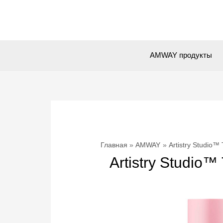
Перейти
к
содержимому
AMWAY продукты
Главная
AMWAY
Artistry Studio
Artistry Studi