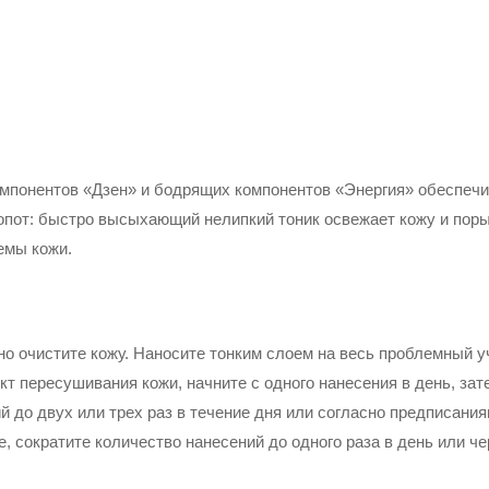
мпонентов «Дзен» и бодрящих компонентов «Энергия» обеспеч
опот: быстро высыхающий нелипкий тоник освежает кожу и поры
емы кожи.
о очистите кожу. Наносите тонким слоем на весь проблемный уч
т пересушивания кожи, начните с одного нанесения в день, зате
 до двух или трех раз в течение дня или согласно предписания
 сократите количество нанесений до одного раза в день или че