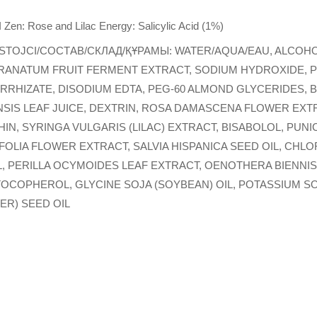
Я
Zen: Rose and Lilac Energy: Salicylic Acid (1%)
TOJCI/СОСТАВ/СКЛАД/ҚҰРАМЫ: WATER/AQUA/EAU, ALCOHOL 
GRANATUM FRUIT FERMENT EXTRACT, SODIUM HYDROXIDE, P
RRHIZATE, DISODIUM EDTA, PEG-60 ALMOND GLYCERIDES, 
SIS LEAF JUICE, DEXTRIN, ROSA DAMASCENA FLOWER EX
HIN, SYRINGA VULGARIS (LILAC) EXTRACT, BISABOLOL, PUN
IA FLOWER EXTRACT, SALVIA HISPANICA SEED OIL, CHLORP
, PERILLA OCYMOIDES LEAF EXTRACT, OENOTHERA BIENNIS 
TOCOPHEROL, GLYCINE SOJA (SOYBEAN) OIL, POTASSIUM S
R) SEED OIL