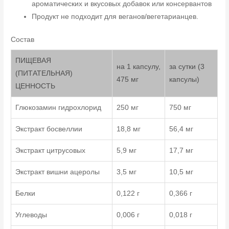
ароматических и вкусовых добавок или консервантов
Продукт не подходит для веганов/вегетарианцев.
Состав
ПИЩЕВАЯ
на 1 капсулу,
за сутки (3
(ПИТАТЕЛЬНАЯ)
475 мг
капсулы)
ЦЕННОСТЬ
Глюкозамин гидрохлорид
250 мг
750 мг
Экстракт босвеллии
18,8 мг
56,4 мг
Экстракт цитрусовых
5,9 мг
17,7 мг
Экстракт вишни ацеролы
3,5 мг
10,5 мг
Белки
0,122 г
0,366 г
Углеводы
0,006 г
0,018 г