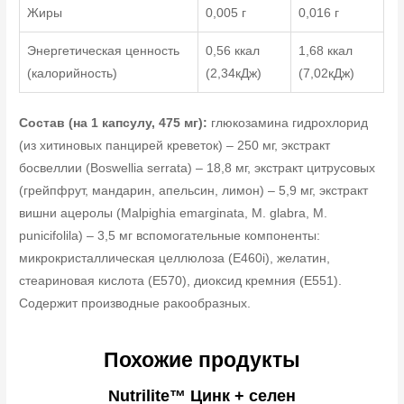
Жиры
0,005 г
0,016 г
Энергетическая ценность
0,56 ккал
1,68 ккал
(калорийность)
(2,34кДж)
(7,02кДж)
Состав (на 1 капсулу, 475 мг):
глюкозамина гидрохлорид
(из хитиновых панцирей креветок) – 250 мг, экстракт
босвеллии (Boswellia serrata) – 18,8 мг, экстракт цитрусовых
(грейпфрут, мандарин, апельсин, лимон) – 5,9 мг, экстракт
вишни ацеролы (Malpighia emarginata, M. glabra, M.
punicifolila) – 3,5 мг вспомогательные компоненты:
микрокристаллическая целлюлоза (E460i), желатин,
стеариновая кислота (E570), диоксид кремния (E551).
Содержит производные ракообразных.
Похожие продукты
Nutrilite™ Цинк + селен