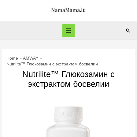
Skip
to
content
Sear
Main
Menu
Home
AMWAY
Nutrilite™ Глюкозамин с экстрактом босвелии
Nutrilite™ Глюкозамин с
экстрактом босвелии