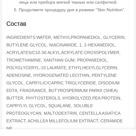
лица или прибора мягкой тканью или салфеткой.
Продолжите процедуру дня в режиме “Skin Nutrition”.
Состав
INGREDIENTS:WATER, METHYLPROPANEDIOL, GLYCERIN,
BUTYLENE GLYCOL, NIACINAMIDE, 1, 2-HEXANEDIOL,
ACRYLATES/C10-30 ALKYL ACRYLATE CROSSPOLYMER,
TROMETHAMINE, XANTHAN GUM, PROPANEDIOL,
POLYGLYCERYL-10 LAURATE, ETHYLHEXYLGLYCERIN,
ADENOSINE, HYDROGENATED LECITHIN, PENTYLENE
GLYCOL, CAPRYLIC/CAPRIC TRIGLYCERIDE, DISODIUM
EDTA, FRAGRANCE, BUTYROSPERMUM PARKII (SHEA)
BUTTER, PHYTOSTEROLS, HYDROLYZED PEA PROTEIN,
CAPRYLYL GLYCOL, SQUALANE, SOLUBLE
PROTEOGLYCAN, MALTODEXTRIN, CENTELLA ASIATICA
EXTRACT, ACHILLEA MILLEFOLIUM EXTRACT, CERAMIDE
NP